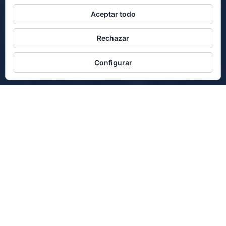
Aceptar todo
Rechazar
Configurar
WELCOME TO BRIDGE
SEPARATED THEY LIVE IN
BOOKMARKSGROVE RIGHT AT
THE COAST OF THE
SEMANTICS