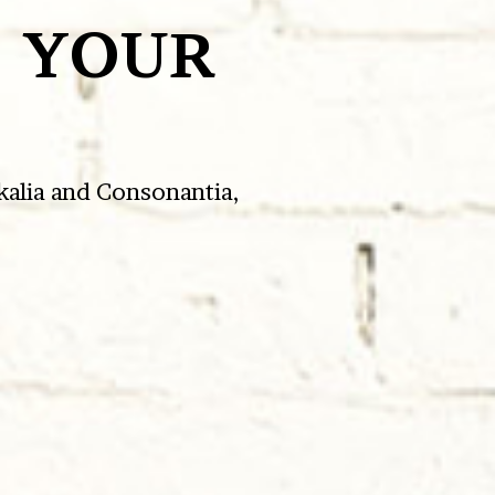
OUR
OUR
Consonantia,