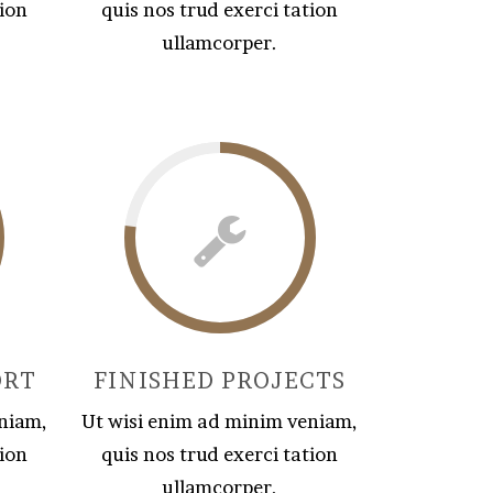
tion
quis nos trud exerci tation
ullamcorper.
ORT
FINISHED PROJECTS
niam,
Ut wisi enim ad minim veniam,
tion
quis nos trud exerci tation
ullamcorper.