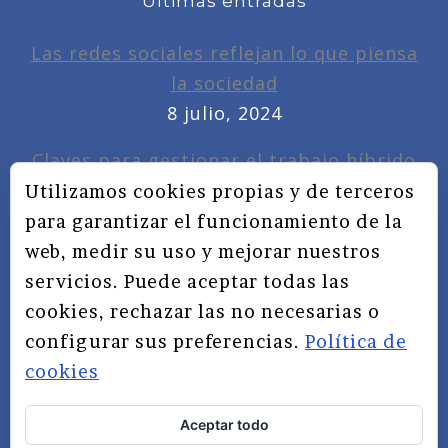
Últimas entradas
Las redes sociales reflejan lo que piensa
la sociedad
8 julio, 2024
Claves para gestionar el trabajo híbrido
7 noviembre, 2022
Utilizamos cookies propias y de terceros
para garantizar el funcionamiento de la
Privacidad, redes sociales y educación
web, medir su uso y mejorar nuestros
3 septiembre, 2019
servicios. Puede aceptar todas las
cookies, rechazar las no necesarias o
configurar sus preferencias.
Política de
cookies
Aceptar todo
TÉRMINOS Y CONDICIONES