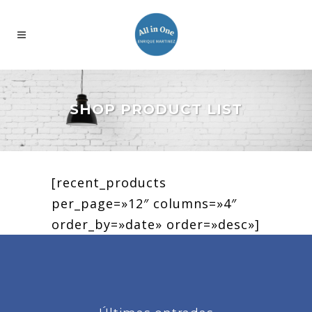
SHOP PRODUCT LIST
[recent_products
per_page=»12″ columns=»4″
order_by=»date» order=»desc»]