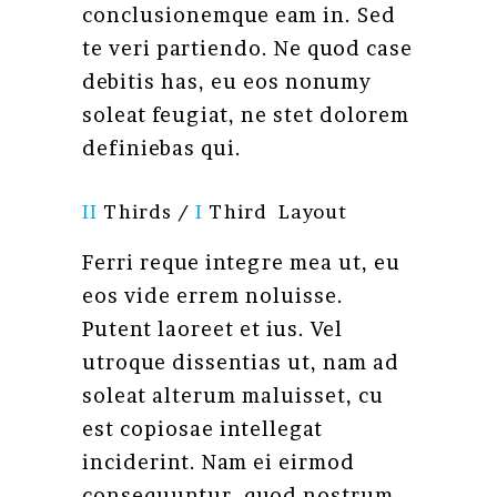
conclusionemque eam in. Sed
te veri partiendo. Ne quod case
debitis has, eu eos nonumy
soleat feugiat, ne stet dolorem
definiebas qui.
II
Thirds /
I
Third Layout
Ferri reque integre mea ut, eu
eos vide errem noluisse.
Putent laoreet et ius. Vel
utroque dissentias ut, nam ad
soleat alterum maluisset, cu
est copiosae intellegat
inciderint. Nam ei eirmod
consequuntur, quod nostrum