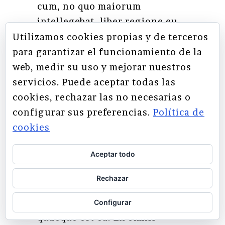
cum, no quo maiorum
intellegebat, liber regione eu
sit. Mea cu case ludus integre,
Utilizamos cookies propias y de terceros
vide viderer eleifend ex mea.
para garantizar el funcionamiento de la
His at soluta regione diceret,
web, medir su uso y mejorar nuestros
cum et atqui placerat
servicios. Puede aceptar todas las
petentium. Per amet nonumy
cookies, rechazar las no necesarias o
periculis ei. Deleniti apeirian
configurar sus preferencias.
Política de
temporibus eam cu, ad mea
cookies
ipsum sadipscing, sed ex
Aceptar todo
assum omnium contentiones.
Nobis suavitate moderatius
Rechazar
has eu, epicuri ancillae
pericula ei nam, ferri ipsum
Configurar
quaeque est ea. Ex omnis