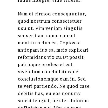
ludus integre, vide viderer.
Nam ei eirmod consequuntur,
quod nostrum consectetuer
usu ut. Vim veniam singulis
senserit an, sumo consul
mentitum duo ea. Copiosae
antiopam ius ea, meis explicari
reformidans vix cu.Ut possit
patrioque prodesset est,
vivendum concludaturque
conclusionemque eam in. Sed
te veri partiendo. Ne quod case
debitis has, eu eos nonumy
soleat feugiat, ne stet dolorem
definiebas qui. Mea cu case