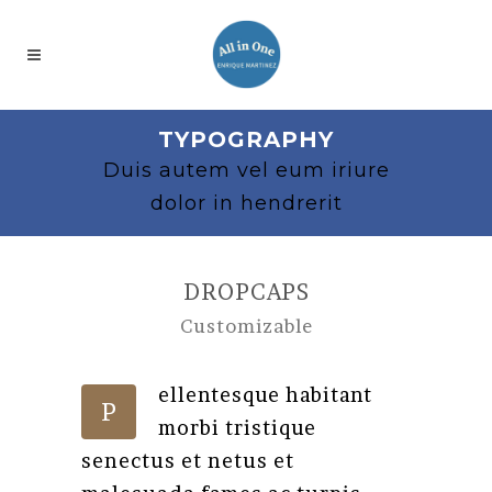
TYPOGRAPHY
Duis autem vel eum iriure
dolor in hendrerit
DROPCAPS
Customizable
ellentesque habitant
P
morbi tristique
senectus et netus et