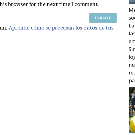
his browser for the next time I comment.
Me
so
La
pam.
Aprende cómo se procesan los datos de tus
la
em
Si
lo
nu
re
pa