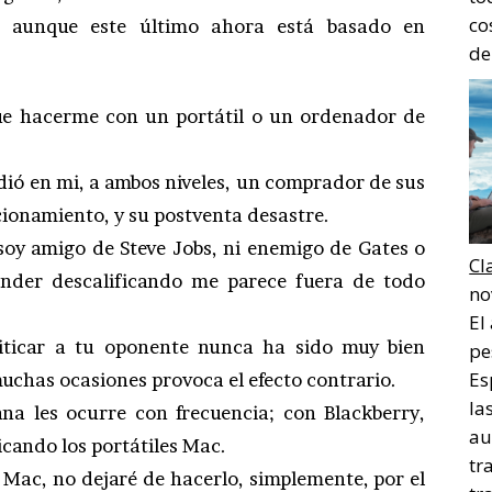
co
, aunque este último ahora está basado en
de
que hacerme con un portátil o un ordenador de
dió en mi, a ambos niveles, un comprador de sus
ionamiento, y su postventa desastre.
soy amigo de Steve Jobs, ni enemigo de Gates o
Cl
ender descalificando me parece fuera de todo
no
El
iticar a tu oponente nunca ha sido muy bien
pe
Es
muchas ocasiones provoca el efecto contrario.
la
a les ocurre con frecuencia; con Blackberry,
au
icando los portátiles Mac.
tr
r Mac, no dejaré de hacerlo, simplemente, por el