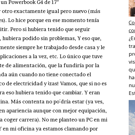
 un Powerbook G4 de 17″
r otro exactamente igual pero nuevo (más
es). Lo hice porque en ese momento tenía
Co
tir. Pero si hubiera tenido que seguir
co
¿E
, hubiera podido sin problemas, Y eso que,
tr
mente siempre he trabajado desde casa y le
pr
icaciones a la vez, etc. Lo único que tuve
vi
te de alimentación, que la fundiría por la
qu
ada aún cuando no tiene conectado el
ha
 de electricidad y ¡zas! Vamos, que si no es
nu
era eso hubiera tenido que cambiar. Y eran
Es
ina. Más contenta no po´dría estar (ya ves,
en apariencia aunque con mejor equipación,
ra coger carrera). No me planteo un PC en mi
 Y en mi oficina ya estamos clamando por