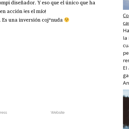
ompi diseñador. Y eso que el único que ha
 en acción ¡es el mío!
Co
… Es una inversión coj*nuda
ca
Ha
la
cu
pe
re
El
ga
Ana