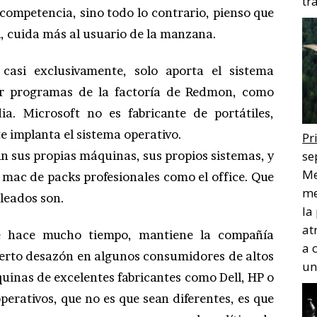
tr
competencia, sino todo lo contrario, pienso que
al, cuida más al usuario de la manzana.
casi exclusivamente, solo aporta el sistema
zar programas de la factoría de Redmon, como
. Microsoft no es fabricante de portátiles,
e implanta el sistema operativo.
Pr
an sus propias máquinas, sus propios sistemas, y
se
Me
 mac de packs profesionales como el office. Que
me
leados son.
la
at
e hace mucho tiempo, mantiene la compañía
a 
ierto desazón en algunos consumidores de altos
un
quinas de excelentes fabricantes como Dell, HP o
perativos, que no es que sean diferentes, es que