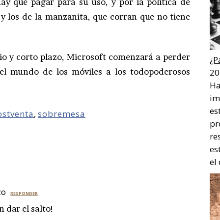
hay que pagar para su uso, y por la política de
y los de la manzanita, que corran que no tiene
dio y corto plazo, Microsoft comenzará a perder
¿P
 el mundo de los móviles a los todopoderosos
20
Ha
im
es
ostventa
,
sobremesa
pr
re
es
el
zo
RESPONDER
 dar el salto!