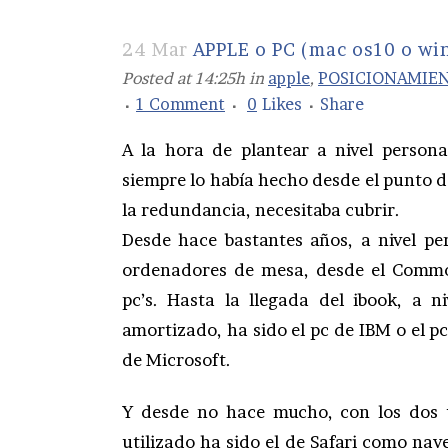
24 Mar
APPLE o PC (mac os10 o wi
Posted at 14:25h
in
apple
,
POSICIONAMIE
1 Comment
0
Likes
Share
A la hora de plantear a nivel persona
siempre lo había hecho desde el punto de
la redundancia, necesitaba cubrir.
Desde hace bastantes años, a nivel pe
ordenadores de mesa, desde el Comm
pc’s. Hasta la llegada del ibook, a n
amortizado, ha sido el pc de IBM o el p
de Microsoft.
Y desde no hace mucho, con los dos ú
utilizado ha sido el de Safari como nav