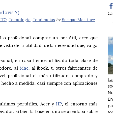
ndows 7)
Ca
NTO
,
Tecnologia
,
Tendencias
by
Enrique Martinez
l o profesional comprar un portátil, creo que
 vista de la utilidad, de la necesidad que, valga
rsonal, en casa hemos utilizado toda clase de
odore, al
Mac
, al ibook, u otros fabricantes de
ivel profesional el más utilizado, comprado y
La
c hecho a medida, casi siempre con aplicaciones
so
No
En
ltimos portátiles, Acer y
HP
, el entorno más
pa
egador, si bien la base en uno se asentaba sobre
to