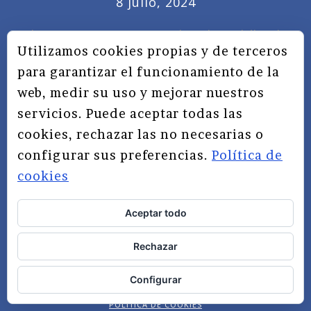
8 julio, 2024
Claves para gestionar el trabajo híbrido
Utilizamos cookies propias y de terceros
7 noviembre, 2022
para garantizar el funcionamiento de la
Privacidad, redes sociales y educación
web, medir su uso y mejorar nuestros
3 septiembre, 2019
servicios. Puede aceptar todas las
cookies, rechazar las no necesarias o
configurar sus preferencias.
Política de
cookies
Aceptar todo
TÉRMINOS Y CONDICIONES
Rechazar
AVISO LEGAL
Configurar
POLÍTICA DE PRIVACIDAD
POLÍTICA DE COOKIES