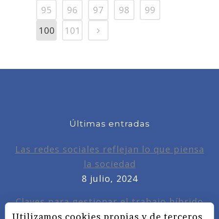
95
96
97
98
99
100
101
Últimas entradas
Las redes sociales reflejan lo que piensa
la sociedad
8 julio, 2024
Claves para gestionar el trabajo híbrido
7 noviembre, 2022
Utilizamos cookies propias y de terceros