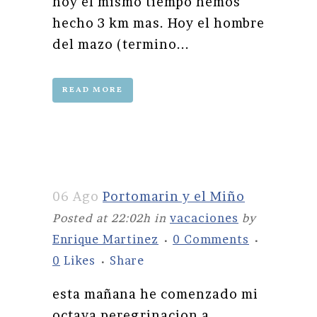
hoy el mismo tiempo hemos
hecho 3 km mas. Hoy el hombre
del mazo (termino...
READ MORE
06 Ago
Portomarin y el Miño
Posted at 22:02h
in
vacaciones
by
Enrique Martinez
0 Comments
0
Likes
Share
esta mañana he comenzado mi
octava peregrinacion a