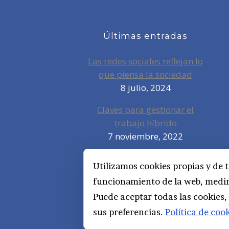
Últimas entradas
Las redes sociales reflejan lo
que piensa la sociedad
8 julio, 2024
Claves para gestionar el
trabajo híbrido
7 noviembre, 2022
Privacidad, redes sociales y
Utilizamos cookies propias y de t
educación
funcionamiento de la web, medir 
3 septiembre, 2019
Puede aceptar todas las cookies,
sus preferencias.
Política de coo