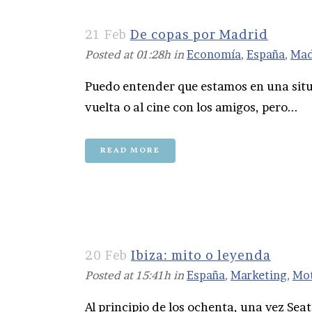
21 Feb
De copas por Madrid
Posted at 01:28h
in
Economía
,
España
,
Mad
Puedo entender que estamos en una situ
vuelta o al cine con los amigos, pero...
READ MORE
20 Feb
Ibiza: mito o leyenda
Posted at 15:41h
in
España
,
Marketing
,
Mo
Al principio de los ochenta, una vez Sea