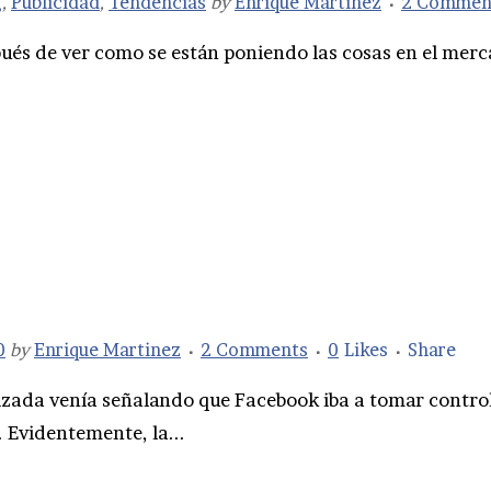
g
,
Publicidad
,
Tendencias
by
Enrique Martinez
2 Commen
s de ver como se están poniendo las cosas en el merca
0
by
Enrique Martinez
2 Comments
0
Likes
Share
izada venía señalando que Facebook iba a tomar control 
. Evidentemente, la...