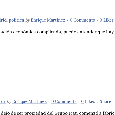
rid
,
politica
by
Enrique Martinez
0 Comments
0
Likes
ación económica complicada, puedo entender que hay qu
tor
by
Enrique Martinez
0 Comments
0
Likes
Share
t dejó de ser propiedad del Grupo Fiat, comenzó a fabric