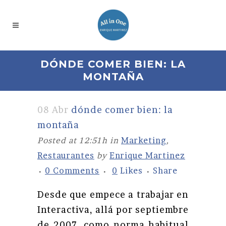
DÓNDE COMER BIEN: LA
MONTAÑA
08 Abr
dónde comer bien: la
montaña
Posted at 12:51h
in
Marketing
,
Restaurantes
by
Enrique Martinez
0 Comments
0
Likes
Share
Desde que empece a trabajar en
Interactiva, allá por septiembre
de 2007, como norma habitual