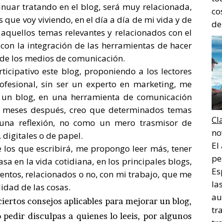
inuar tratando en el blog, será muy relacionada,
co
 que voy viviendo, en el día a día de mi vida y de
de
 aquellos temas relevantes y relacionados con el
con la integración de las herramientas de hacer
 de los medios de comunicación.
cipativo este blog, proponiendo a los lectores
rofesional, sin ser un experto en marketing, me
en un blog, en una herramienta de comunicación
fin, meses después, creo que determinados temas
Cl
una reflexión, no como un mero trasmisor de
no
, digitales o de papel.
El
e los que escribirá, me propongo leer más, tener
pe
a en la vida cotidiana, en los principales blogs,
Es
eventos, relacionados o no, con mi trabajo, que me
la
idad de las cosas.
au
iertos consejos aplicables para mejorar un blog,
tr
o pedir disculpas a quienes lo leeis, por algunos