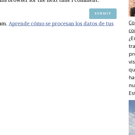
Co
pam.
Aprende cómo se procesan los datos de tus
co
¿E
tr
pr
vi
qu
ha
nu
Es