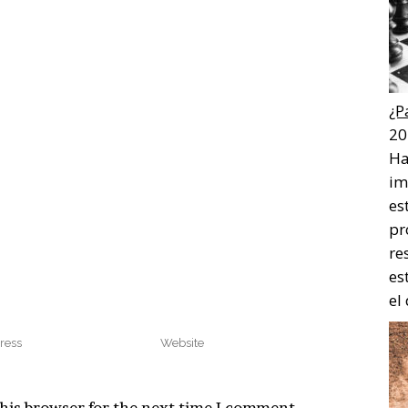
¿P
20
Ha
im
es
pr
re
es
el
his browser for the next time I comment.