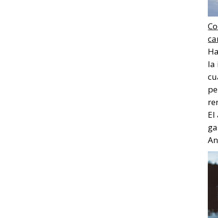
Co
ca
Ha
la
cu
pe
re
El
ga
Ana