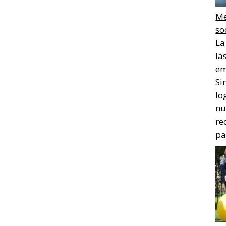
Me
so
La
la
em
Si
lo
nu
re
pa