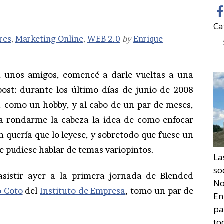
Ca
res
,
Marketing Online
,
WEB 2.0
by
Enrique
 unos amigos, comencé a darle vueltas a una
 post: durante los último días de junio de 2008
io, como un hobby, y al cabo de un par de meses,
a rondarme la cabeza la idea de como enfocar
én quería que lo leyese, y sobretodo que fuese un
se pudiese hablar de temas variopintos.
La
so
sistir ayer a la primera jornada de Blended
No
o Coto
del
Instituto de Empresa
, tomo un par de
En
pa
to