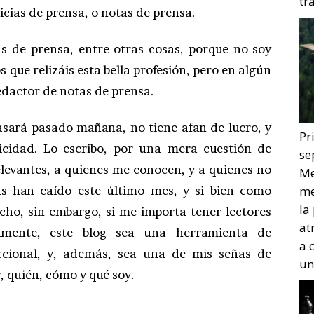
tr
icias de prensa, o notas de prensa.
as de prensa, entre otras cosas, porque no soy
 que relizáis esta bella profesión, pero en algún
dactor de notas de prensa.
asará pasado mañana, no tiene afan de lucro, y
Pr
icidad. Lo escribo, por una mera cuestión de
se
levantes, a quienes me conocen, y a quienes no
Me
s han caído este último mes, y si bien como
me
la
cho, sin embargo, si me importa tener lectores
at
almente, este blog sea una herramienta de
a 
ccional, y, además, sea una de mis señas de
un
, quién, cómo y qué soy.