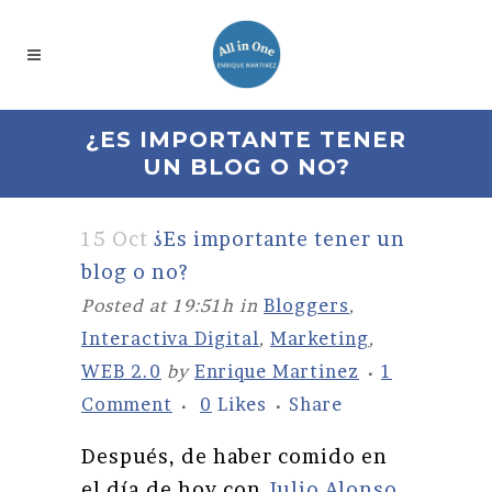
¿ES IMPORTANTE TENER
UN BLOG O NO?
15 Oct
¿Es importante tener un
blog o no?
Posted at 19:51h
in
Bloggers
,
Interactiva Digital
,
Marketing
,
WEB 2.0
by
Enrique Martinez
1
Comment
0
Likes
Share
Después, de haber comido en
el día de hoy con
Julio Alonso
,