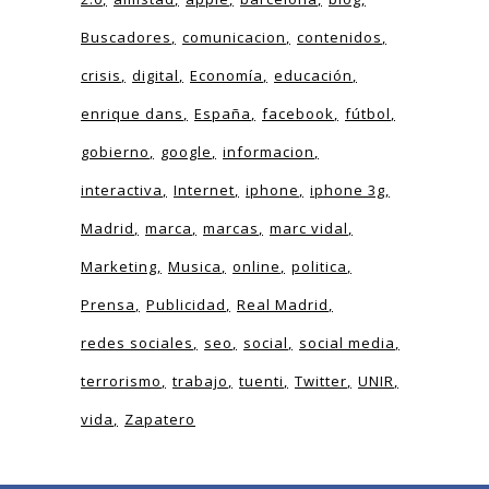
Buscadores
comunicacion
contenidos
crisis
digital
Economía
educación
enrique dans
España
facebook
fútbol
gobierno
google
informacion
interactiva
Internet
iphone
iphone 3g
Madrid
marca
marcas
marc vidal
Marketing
Musica
online
politica
Prensa
Publicidad
Real Madrid
redes sociales
seo
social
social media
terrorismo
trabajo
tuenti
Twitter
UNIR
vida
Zapatero