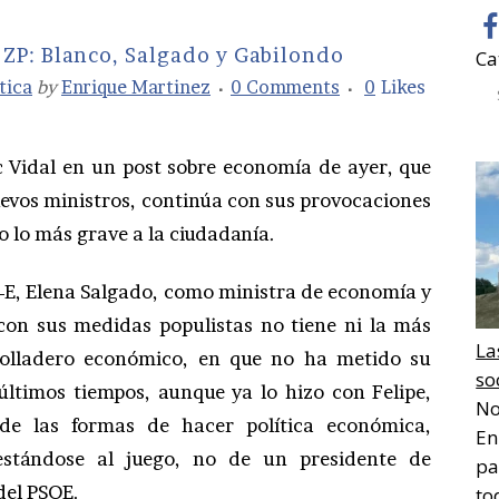
 ZP: Blanco, Salgado y Gabilondo
Ca
tica
by
Enrique Martinez
0 Comments
0
Likes
Vidal en un post sobre economía de ayer, que
evos ministros, continúa con sus provocaciones
ino lo más grave a la ciudadanía.
n-E, Elena Salgado, como ministra de economía y
con sus medidas populistas no tiene ni la más
La
olladero económico, en que no ha metido su
so
últimos tiempos, aunque ya lo hizo con Felipe,
No
de las formas de hacer política económica,
En
stándose al juego, no de un presidente de
pa
del PSOE.
to