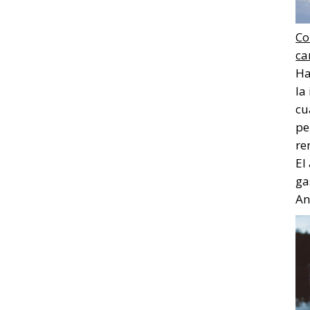
Co
ca
Ha
la
cu
pe
re
El
ga
Ana