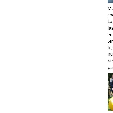
Me
so
La
la
em
Si
lo
nu
re
pa