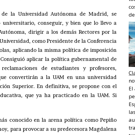
co
r de la Universidad Autónoma de Madrid, se
de
niversitario, conseguir, y bien que lo llevo a
 Autónoma, dirigir a los demás Rectores por la
 Universidad, como Presidente de la Conferencia
olas, aplicando la misma política de imposición
 Consiguió aplicar la política gubernamental de
reclamaciones de estudiantes y profesores,
Cl
que convertirán a la UAM en una universidad
no
ión Superior. En definitiva, se propone con el
El
 educativa, que ya ha practicado en la UAM. Si
pe
Es
la
au
ás conocido en la arena política como Pepiño
tr
 hoy, para provocar a su predecesora Magdalena