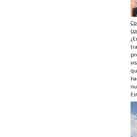
Co
co
¿E
tr
pr
vi
qu
ha
nu
Es