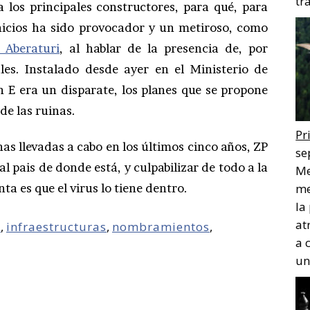
tr
a los principales constructores, para qué, para
inicios ha sido provocador y un metiroso, como
 Aberaturi
, al hablar de la presencia de, por
ales. Instalado desde ayer en el Ministerio de
an E era un disparate, los planes que se propone
de las ruinas.
Pr
as llevadas a cabo en los últimos cinco años, ZP
se
l pais de donde está, y culpabilizar de todo a la
Me
nta es que el virus lo tiene dentro.
me
la
at
o
,
infraestructuras
,
nombramientos
,
a 
un