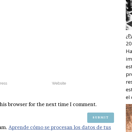
¿P
20
Ha
im
es
pr
re
es
el
his browser for the next time I comment.
pam.
Aprende cómo se procesan los datos de tus