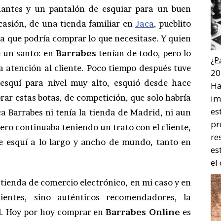
antes y un pantalón de esquiar para un buen
asión, de una tienda familiar en
Jaca
, pueblito
 que podría comprar lo que necesitase. Y quien
 un santo: en
Barrabes
tenían de todo, pero lo
¿P
a atención al cliente. Poco tiempo después tuve
20
squí para nivel muy alto, esquió desde hace
Ha
rar estas botas, de competición, que solo habría
im
es
a Barrabes ni tenía la tienda de Madrid, ni aun
pr
ero continuaba teniendo un trato con el cliente,
re
 esquí a lo largo y ancho de mundo, tanto en
es
el
 tienda de comercio electrónico, en mi caso y en
entes, sino auténticos recomendadores, la
l. Hoy por hoy comprar en
Barrabes Online
es