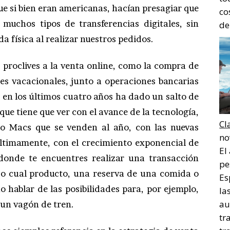
ue si bien eran americanas, hacían presagiar que
co
 muchos tipos de transferencias digitales, sin
de
a física al realizar nuestros pedidos.
proclives a la venta online, como la compra de
tes vacacionales, junto a operaciones bancarias
 en los últimos cuatro años ha dado un salto de
ue tiene que ver con el avance de la tecnología,
Cl
o Macs que se venden al año, con las nuevas
no
últimamente, con el crecimiento exponencial de
El
í donde te encuentres realizar una transacción
pe
l o cual producto, una reserva de una comida o
Es
o hablar de las posibilidades para, por ejemplo,
la
au
 un vagón de tren.
tr