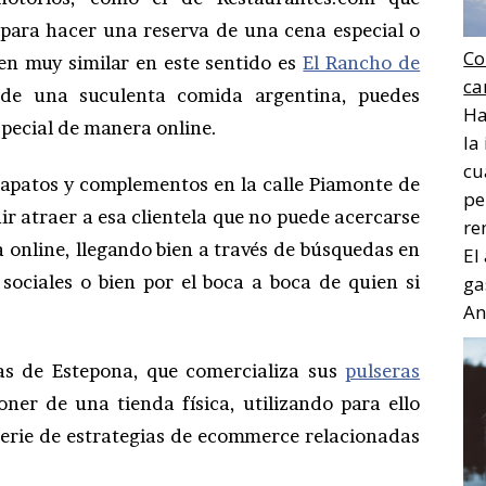
 para hacer una reserva de una cena especial o
Co
en muy similar en este sentido es
El Rancho de
ca
de una suculenta comida argentina, puedes
Ha
special de manera online.
la
cu
 zapatos y complementos en la calle Piamonte de
pe
r atraer a esa clientela que no puede acercarse
re
da online, llegando bien a través de búsquedas en
El
 sociales o bien por el boca a boca de quien si
ga
Ana
as de Estepona, que comercializa sus
pulseras
oner de una tienda física, utilizando para ello
serie de estrategias de ecommerce relacionadas