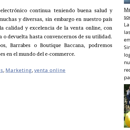
Me
 electrónico continua teniendo buena salud y
so
muchas y diversas, sin embargo en nuestro país
La
a calidad y excelencia de la venta online, con
la
a o devuelta hasta convencernos de su utilidad.
em
os, Barrabes o Boutique Baccana, podremos
Si
des en el mundo del e-commerce.
lo
nu
re
as
,
Marketing
,
venta online
pa