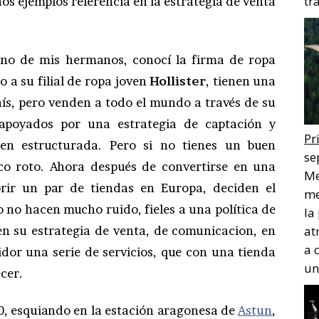
tr
s ejemplos referencia en la estrategia de venta
uno de mis hermanos, conocí la firma de ropa
o a su filial de ropa joven
Hollister
, tienen una
aís, pero venden a todo el mundo a través de su
 apoyados por una estrategia de captación y
Pr
ien estructurada. Pero si no tienes un buen
se
co roto. Ahora después de convertirse en una
Me
rir un par de tiendas en Europa, deciden el
me
 no hacen mucho ruido, fieles a una política de
la
n su estrategia de venta, de comunicacion, en
at
a 
idor una serie de servicios, que con una tienda
un
ecer.
, esquiando en la estación aragonesa de
Astun
,