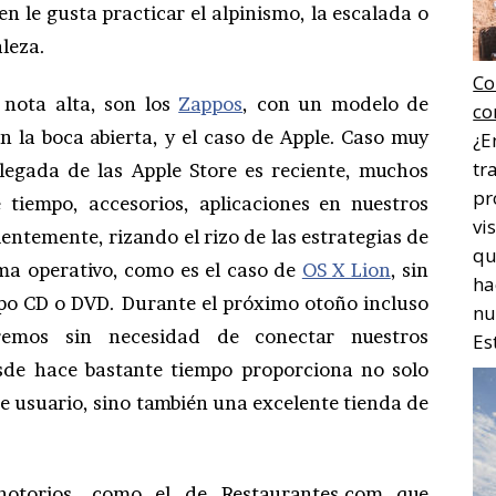
 le gusta practicar el alpinismo, la escalada o
leza.
Co
 nota alta, son los
Zappos
, con un modelo de
co
n la boca abierta, y el caso de Apple. Caso muy
¿E
tr
legada de las Apple Store es reciente, muchos
pr
iempo, accesorios, aplicaciones en nuestros
vi
entemente, rizando el rizo de las estrategias de
qu
ma operativo, como es el caso de
OS X Lion
, sin
ha
ipo CD o DVD. Durante el próximo otoño incluso
nu
remos sin necesidad de conectar nuestros
Es
sde hace bastante tiempo proporciona no solo
e usuario, sino también una excelente tienda de
notorios, como el de Restaurantes.com que