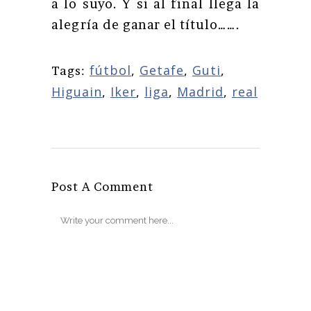
a lo suyo. Y si al final llega la
alegría de ganar el título…….
fútbol
,
Getafe
,
Guti
,
Tags:
Higuain
,
Iker
,
liga
,
Madrid
,
real
Post A Comment