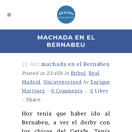
MACHADA EN EL
BERNABEU
21 Abr
machada en el Bernabeu
Posted at 23:45h
in
fútbol
,
Real
Madrid
,
Uncategorized
by
Enrique
Martinez
0 Comments
0
Likes
Share
Hoy tenía que haber ido al
Bernabeu, a ver el derby con
los chicos del Getafe. Tenía