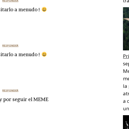
tr
RESPONDER
sitarlo a menudo !
RESPONDER
sitarlo a menudo !
Pr
se
Me
me
la
RESPONDER
at
 y por seguir el MEME
a 
un