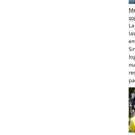
Me
so
La
la
em
Si
lo
nu
re
pa