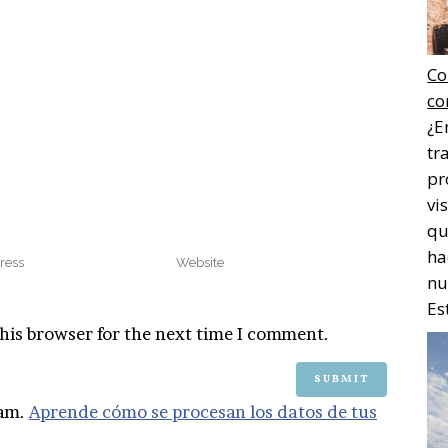
Co
co
¿E
tr
pr
vi
qu
ha
nu
Es
his browser for the next time I comment.
pam.
Aprende cómo se procesan los datos de tus