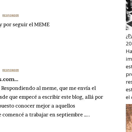
RESPONDER
 y por seguir el MEME
¿P
20
Ha
im
es
RESPONDER
pr
as.com…
re
: Respondiendo al meme, que me envía el
es
de que empecé a escribir este blog, allá por
el
upuesto conocer mejor a aquellos
e comencé a trabajar en septiembre …..