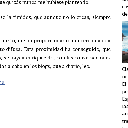
 que quizás nunca me hubiese planteado.
co
de
se la timidez, que aunque no lo creas, siempre
og mixto, me ha proporcionado una cercanía con
nto difusa. Esta proximidad ha conseguido, que
, se hayan enriquecido, con las conversaciones
as a cabo en los blogs, que a diario, leo.
Cl
no
me
El
pe
Es
la
au
tr