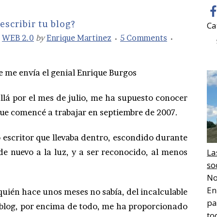
scribir tu blog?
Ca
,
WEB 2.0
by
Enrique Martinez
5 Comments
 me envía el genial Enrique Burgos
allá por el mes de julio, me ha supuesto conocer
 que comencé a trabajar en septiembre de 2007.
 escritor que llevaba dentro, escondido durante
e nuevo a la luz, y a ser reconocido, al menos
La
so
No
En
 quién hace unos meses no sabía, del incalculable
pa
e blog, por encima de todo, me ha proporcionado
to