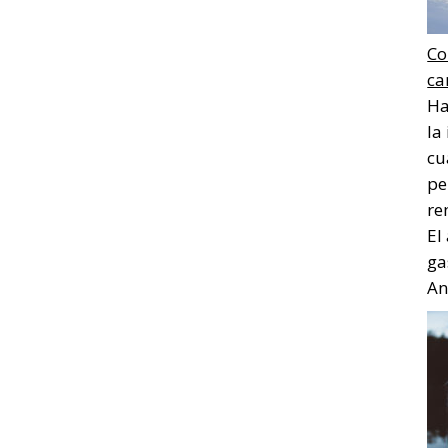
Co
ca
Ha
la
cu
pe
re
El
ga
Ana