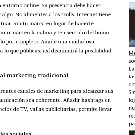
 entorno online. Su presencia debe hacer
algo. No alimentes a los trolls. Internet tiene
ctuar con tu marca en lugar de hacerte
lguno mantén la calma y ten sentido del humor.
rarlo por completo. Añade una cuidadosa
 lo que públicas, así disminuirá la posibilidad
Me
so
La
al marketing tradicional
.
la
em
erentes canales de marketing para alcanzar sus
Si
lo
omunicación sea coherente. Añadir hashtags en
nu
os de TV, vallas publicitarias, permite llevar
re
pa
des sociales
.