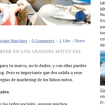
La
so
No
En
pa
to
co
rique Martinez
0 Comments
1
Like
Share
de
CREER EN LOS GRANDES MITOS DEL
 para tu marca, no lo dudes, y con ellas puedes
g. Pero es importante que des salida a esos
tegias de marketing de los falsos mitos.
Cl
ales
.
no
El
n las redes sociales, aunque muchos