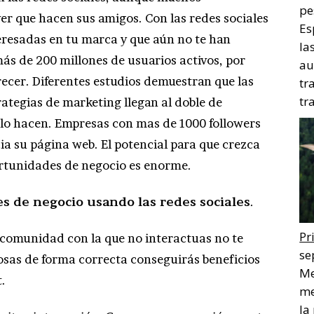
pe
r que hacen sus amigos. Con las redes sociales
Es
teresadas en tu marca y que aún no te han
la
ás de 200 millones de usuarios activos, por
au
ecer. Diferentes estudios demuestran que las
tr
tr
rategias de marketing llegan al doble de
o lo hacen. Empresas con mas de 1000 followers
ia su página web. El potencial para que crezca
ortunidades de negocio es enorme.
s de negocio usando las redes sociales
.
Pr
 comunidad con la que no interactuas no te
se
 cosas de forma correcta conseguirás beneficios
Me
.
me
la