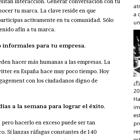
cesitan interacción. Generar conversación con tu
at
nocer tu marca. La clave reside en que
a 
participas activamente en tu comunidad. Sólo
un
enido afín a tu marca.
o informales para tu empresa
.
pueden hacer más humanas a las empresas. La
itter en España hace muy poco tiempo. Hoy
ngagement con los ciudadanos digno de
¿P
20
Ha
días a la semana para lograr el éxito
.
im
es
, pero hacerlo en exceso puede ser tan
pr
re
. Sí lanzas ráfagas constantes de 140
es