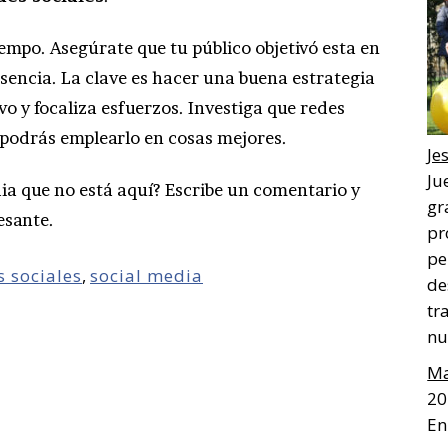
tiempo. Asegúrate que tu público objetivó esta en
sencia. La clave es hacer una buena estrategia
vo y focaliza esfuerzos. Investiga que redes
 podrás emplearlo en cosas mejores.
Je
Ju
ia que no está aquí? Escribe un comentario y
gr
esante.
pr
pe
s sociales
,
social media
de
tr
nu
Ma
20
En