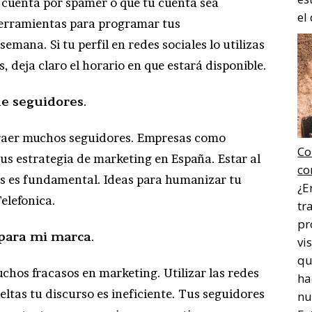
u cuenta por spamer o que tu cuenta sea
el
herramientas para programar tus
emana. Si tu perfil en redes sociales lo utilizas
deja claro el horario en que estará disponible.
de seguidores
.
raer muchos seguidores. Empresas como
Co
us estrategia de marketing en España. Estar al
co
es es fundamental. Ideas para humanizar tu
¿E
elefonica.
tr
pr
o para mi marca
.
vi
qu
uchos fracasos en marketing. Utilizar las redes
ha
eltas tu discurso es ineficiente. Tus seguidores
nu