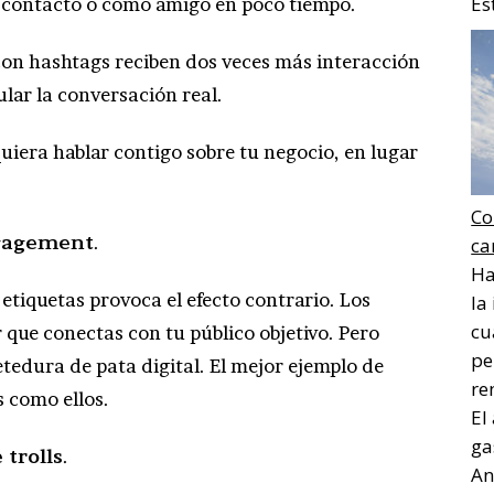
Es
o contacto o como amigo en poco tiempo.
on hashtags reciben dos veces más interacción
ular la conversación real.
iera hablar contigo sobre tu negocio, en lugar
Co
ngagement
.
ca
Ha
etiquetas provoca el efecto contrario. Los
la
cu
que conectas con tu público objetivo. Pero
pe
tedura de pata digital. El mejor ejemplo de
re
 como ellos.
El
ga
 trolls
.
Ana