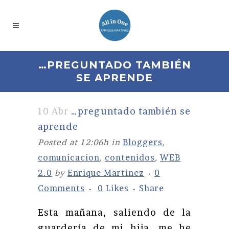
…PREGUNTADO TAMBIÉN
SE APRENDE
10 Abr
…preguntado también se
aprende
Posted at 12:06h
in
Bloggers
,
comunicacion
,
contenidos
,
WEB
2.0
by
Enrique Martinez
0
Comments
0
Likes
Share
Esta mañana, saliendo de la
guardería de mi hija, me he