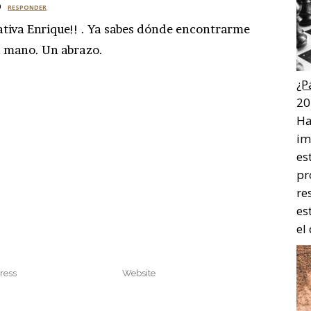
o
RESPONDER
iativa Enrique!! . Ya sabes dónde encontrarme
a mano. Un abrazo.
¿P
20
Ha
im
es
pr
re
es
el