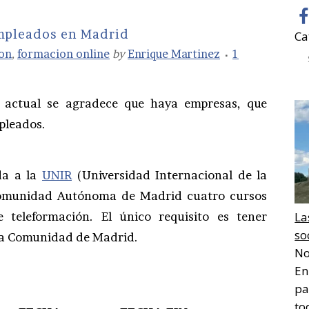
mpleados en Madrid
Ca
on
,
formacion online
by
Enrique Martinez
1
 actual se agradece que haya empresas, que
pleados.
da a la
UNIR
(Universidad Internacional de la
 Comunidad Autónoma de Madrid cuatro cursos
teleformación. El único requisito es tener
La
so
 la Comunidad de Madrid.
No
En
pa
to