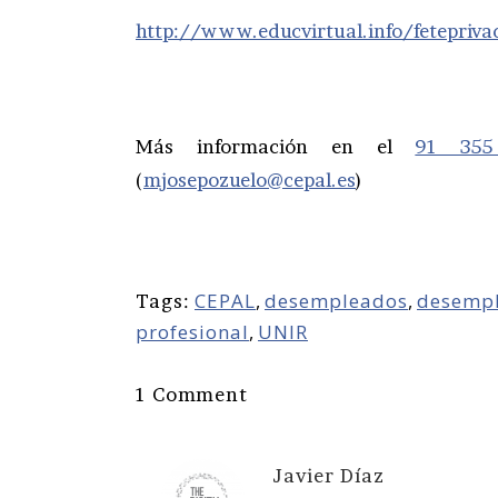
http://www.educvirtual.info/fetepriva
Más información en el
91 35
(
mjosepozuelo@cepal.es
)
CEPAL
,
desempleados
,
desemp
Tags:
profesional
,
UNIR
1 Comment
Javier Díaz