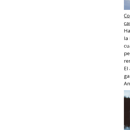
Co
ca
Ha
la
cu
pe
re
El
ga
Ana