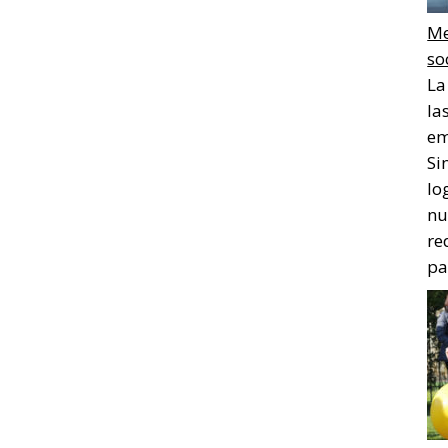
Me
so
La
la
em
Si
lo
nu
re
pa