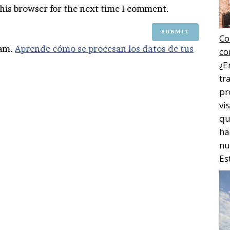
his browser for the next time I comment.
Co
pam.
Aprende cómo se procesan los datos de tus
co
¿E
tr
pr
vi
qu
ha
nu
Es