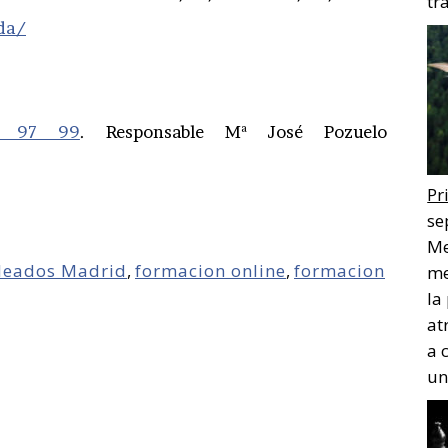
tr
da/
5 97 99
. Responsable Mª José Pozuelo
Pr
se
Me
leados Madrid
,
formacion online
,
formacion
me
la
at
a 
un