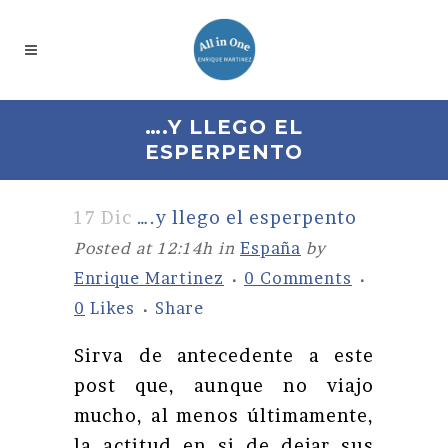
….Y LLEGO EL
ESPERPENTO
17 Dic
….y llego el esperpento
Posted at 12:14h
in
España
by
Enrique Martinez
0 Comments
0
Likes
Share
Sirva de antecedente a este
post que, aunque no viajo
mucho, al menos últimamente,
la actitud en si de dejar sus