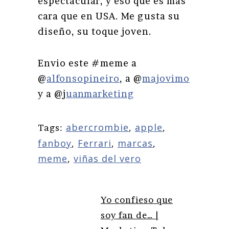
espectacular, y eso que es más
cara que en USA. Me gusta su
diseño, su toque joven.
Envio este #meme a
@
alfonsopineiro
, a @
majovimo
y a @j
uanmarketing
abercrombie
,
apple
,
Tags:
fanboy
,
Ferrari
,
marcas
,
meme
,
viñas del vero
Yo confieso que
soy fan de… |