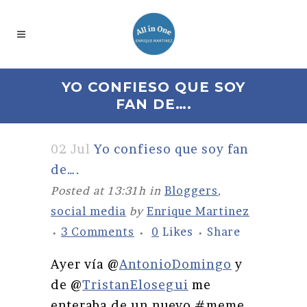
YO CONFIESO QUE SOY
FAN DE….
02 Jul
Yo confieso que soy fan
de….
Posted at 13:31h
in
Bloggers
,
social media
by
Enrique Martinez
3 Comments
0
Likes
Share
Ayer vía @
AntonioDomingo
y
de @
TristanElosegui
me
enteraba de un nuevo #meme,