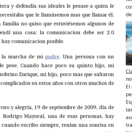
ra y defendía sus ideales le pesase a quien le
co
de
 necesitaba que le llamásemos mas que llamar él.
la familia no quiso que estuviésemos algunos de
endí una cosa: la comunicacion debe ser 2.0
o hay comunicacion posible.
e la marcha de mi
padre
. Una persona con un
le pese. Cuando hace poco su quinto hijo, mi
Cl
sobrino Enrique, mi hijo, poco mas que saltaron
no
complicados en estos años con otros muchos de
El
pe
Es
zo y alegría, 19 de septiembre de 2009, día de
la
 Rodrigo Mayoral, una de esas personas, hay
au
tr
n cuando escribo siempre, tenían una sonrisa en