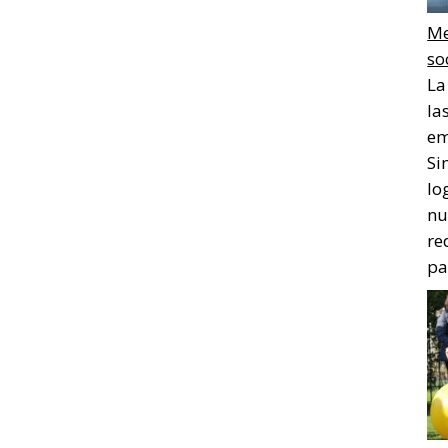
Me
so
La
la
em
Si
lo
nu
re
pa