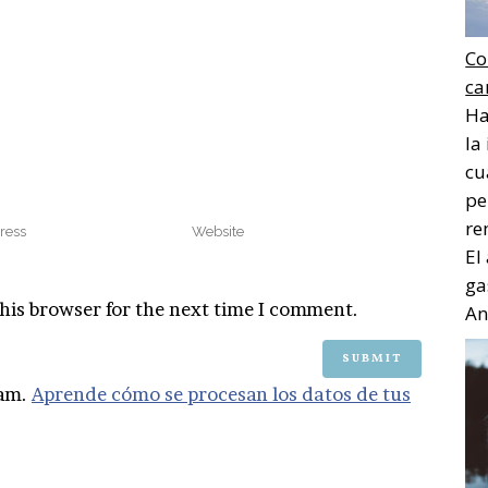
Co
ca
Ha
la
cu
pe
re
El
ga
his browser for the next time I comment.
Ana
pam.
Aprende cómo se procesan los datos de tus