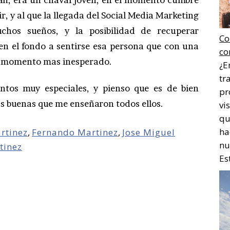
r, y al que la llegada del Social Media Marketing
chos sueños, y la posibilidad de recuperar
Co
en el fondo a sentirse esa persona que con una
co
 el momento mas inesperado.
¿E
tr
ntos muy especiales, y pienso que es de bien
pr
as buenas que me enseñaron todos ellos.
vi
qu
ha
rtinez
,
Fernando Martinez
,
Jose Miguel
nu
tinez
Es