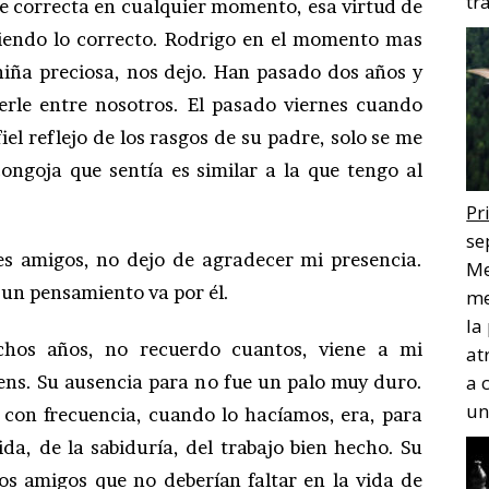
tr
ase correcta en cualquier momento, esa virtud de
iendo lo correcto. Rodrigo en el momento mas
 niña preciosa, nos dejo. Han pasado dos años y
le entre nosotros. El pasado viernes cuando
iel reflejo de los rasgos de su padre, solo se me
ongoja que sentía es similar a la que tengo al
Pr
se
es amigos, no dejo de agradecer mi presencia.
Me
un pensamiento va por él.
me
la
hos años, no recuerdo cuantos, viene a mi
at
ens. Su ausencia para no fue un palo muy duro.
a 
un
 con frecuencia, cuando lo hacíamos, era, para
ida, de la sabiduría, del trabajo bien hecho. Su
os amigos que no deberían faltar en la vida de