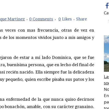
Ca
ique Martinez
0 Comments
0
Likes
Share
s veces con mas frecuencia, otras de vez en
 de los momentos vividos junto a mis amigos y
ejaron de estar a mi lado Dominica, que se fue
ra, buenísima persona, que en lecho del final de
asi recién nacido. Ella siempre fue la delicadeza
La
y pequeño, quien escribe pisaba sus patos y los
so
No
En
na enfermedad de la que nunca quiso decirnos
pa
ipo bonachón, amable, con su carácter granaino.
to