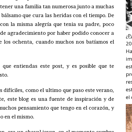
o tener una familia tan numerosa junto a muchas
 bálsamo que cura las heridas con el tiempo. De
 con la misma alegría que tenia su padre, poco
de agradecimiento por haber podido conocer a
¿P
 de los ochenta, cuando muchos nos batíamos el
20
Ha
im
 que entiendas este post, y es posible que te
es
pr
sto.
re
es
ifíciles, como el ultimo que paso este verano,
el
te, este blog es una fuente de inspiración y de
muchos pensamiento que tengo en el corazón, y
o en el mismo.
ían, era un chaval joven, en el momento cumbre