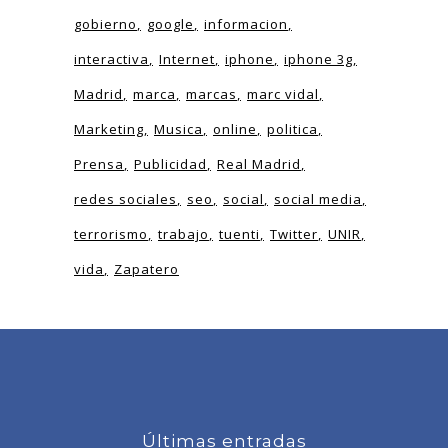
gobierno
google
informacion
interactiva
Internet
iphone
iphone 3g
Madrid
marca
marcas
marc vidal
Marketing
Musica
online
politica
Prensa
Publicidad
Real Madrid
redes sociales
seo
social
social media
terrorismo
trabajo
tuenti
Twitter
UNIR
vida
Zapatero
Últimas entradas