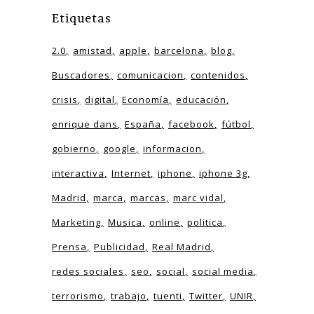
Etiquetas
2.0
amistad
apple
barcelona
blog
Buscadores
comunicacion
contenidos
crisis
digital
Economía
educación
enrique dans
España
facebook
fútbol
gobierno
google
informacion
interactiva
Internet
iphone
iphone 3g
Madrid
marca
marcas
marc vidal
Marketing
Musica
online
politica
Prensa
Publicidad
Real Madrid
redes sociales
seo
social
social media
terrorismo
trabajo
tuenti
Twitter
UNIR