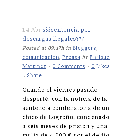
14 Abr
¿¿¿sentencia por
descargas ilegales???
Posted at 09:47h
in
Bloggers
,
comunicacion
,
Prensa
by
Enrique
Martinez
0 Comments
0
Likes
Share
Cuando el viernes pasado
desperté, con la noticia de la
sentencia condenatoria de un
chico de Logroño, condenado
a seis meses de prisión y una
multa de 4.900 € por el delito