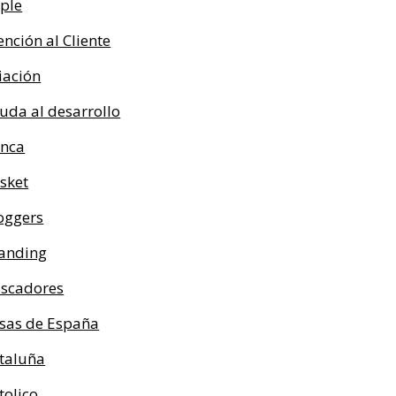
ple
ención al Cliente
iación
uda al desarrollo
nca
sket
oggers
anding
scadores
sas de España
taluña
tolico