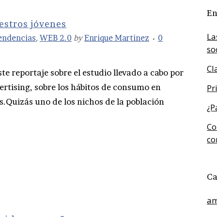
En
estros jóvenes
La
endencias
,
WEB 2.0
by
Enrique Martinez
0
so
Cl
e reportaje sobre el estudio llevado a cabo por
ertising, sobre los hábitos de consumo en
Pr
os.Quizás uno de los nichos de la población
¿P
Co
co
Ca
am