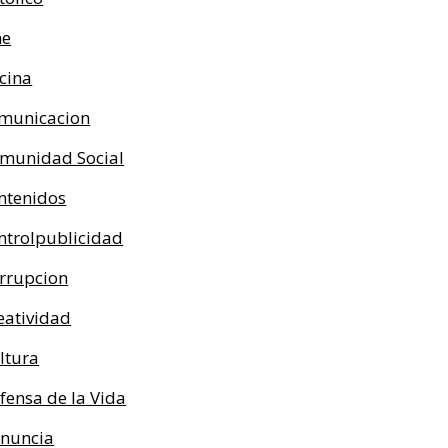
ne
cina
municacion
munidad Social
ntenidos
ntrolpublicidad
rrupcion
eatividad
ltura
fensa de la Vida
nuncia