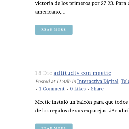
victoria de los primeros por 27-23. Para
americano,...
READ MORE
18 Dic
adtitudtv con meetic
Posted at 11:48h
in
Interactiva Digital
,
Tel
1 Comment
0
Likes
Share
Meetic instaló un balcón para que todo
de los regalos de sus exparejas. ¿Acudiría
READ MORE