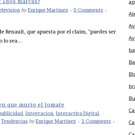
: ¿dos marcas?
ap
elevision
by
Enrique Martinez
0 Comments
At
Av
de Renault, que apuesta por el claim, "puedes ser
Ay
lo sea...
ba
Ba
Bl
br
Bu
 en que murio el tomate
Ca
publicidad
,
Integracion
,
Interactiva Digital
,
,
Tendencias
by
Enrique Martinez
2 Comments
Ca
Ca