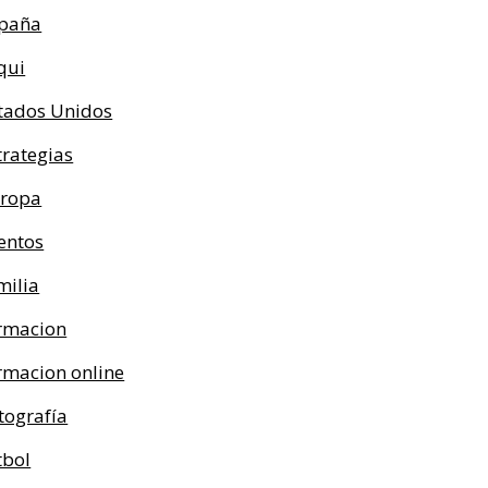
paña
qui
tados Unidos
trategias
ropa
entos
milia
rmacion
rmacion online
tografía
tbol