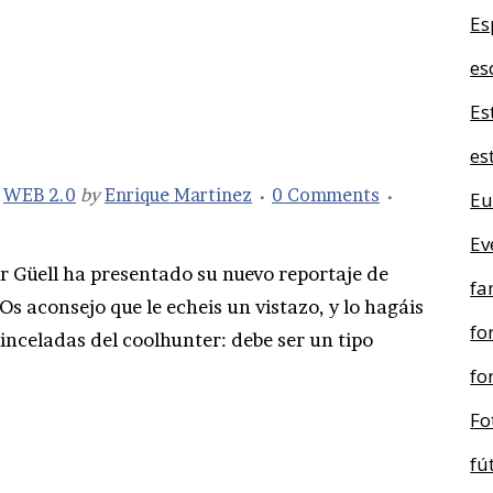
Es
es
Es
es
,
WEB 2.0
by
Enrique Martinez
0 Comments
Eu
Ev
 Güell ha presentado su nuevo reportaje de
fa
s aconsejo que le echeis un vistazo, y lo hagáis
fo
pinceladas del coolhunter: debe ser un tipo
fo
Fo
fú