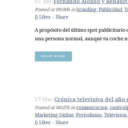
07 Abr
Fernando Alonso y Renault
Posted at 09:00h
in
branding
,
Publicidad
,
T
0
Likes
Share
A propósito del último spot publicitario 
una persona normal, aunque tu coche no 
READ MORE
17 Mar
Crónica televisiva del año
Posted at 00:27h
in
comunicacion
,
control
Marketing Online
,
Periodismo
,
Television
0
Likes
Share