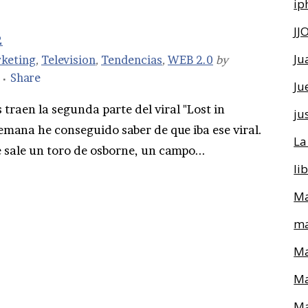
ip
JJ
2
Ju
keting
,
Television
,
Tendencias
,
WEB 2.0
by
Share
Ju
traen la segunda parte del viral "Lost in
ju
semana he conseguido saber de que iba ese viral.
La
 sale un toro de osborne, un campo...
li
Ma
ma
Ma
Ma
Ma