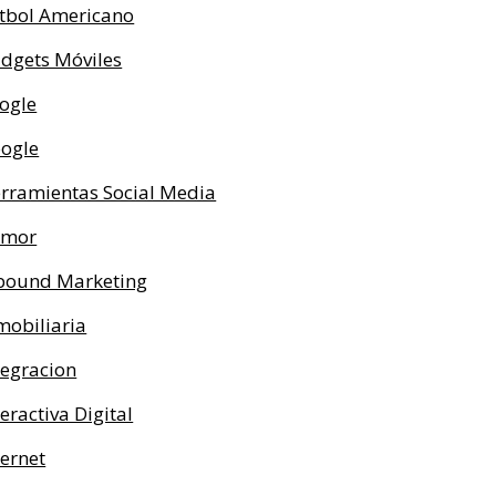
tbol Americano
dgets Móviles
ogle
ogle
rramientas Social Media
umor
bound Marketing
mobiliaria
tegracion
teractiva Digital
ternet