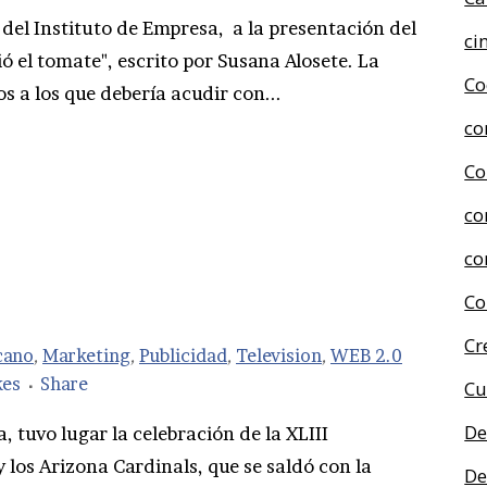
 del Instituto de Empresa, a la presentación del
ci
ió el tomate", escrito por Susana Alosete. La
Co
s a los que debería acudir con...
co
Co
co
co
Co
Cr
cano
,
Marketing
,
Publicidad
,
Television
,
WEB 2.0
kes
Share
Cu
De
, tuvo lugar la celebración de la XLIII
y los Arizona Cardinals, que se saldó con la
De