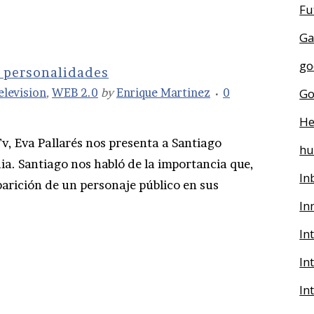
Fu
Ga
go
e personalidades
elevision
,
WEB 2.0
by
Enrique Martinez
0
Go
He
v, Eva Pallarés nos presenta a Santiago
h
ia. Santiago nos habló de la importancia que,
In
parición de un personaje público en sus
In
In
In
In