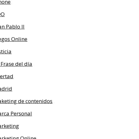
hone
OO
an Pablo II
egos Online
sticia
 Frase del día
bertad
drid
keting de contenidos
rca Personal
rketing
rketing Online