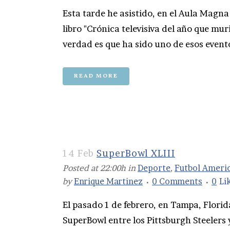
Esta tarde he asistido, en el Aula Magna
libro "Crónica televisiva del año que mur
verdad es que ha sido uno de esos evento
READ MORE
14 Feb
SuperBowl XLIII
Posted at 22:00h
in
Deporte
,
Futbol Ameri
by
Enrique Martinez
0 Comments
0
Li
El pasado 1 de febrero, en Tampa, Florida
SuperBowl entre los Pittsburgh Steelers 