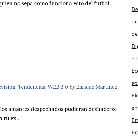
 quien no sepa como funciona esto del futbol
De
de
de
Di
e-
Ec
ed
evision
,
Tendencias
,
WEB 2.0
by
Enrique Martinez
El
em
s los amantes despechados pudieran deshacerse
 tu ex...
Em
En