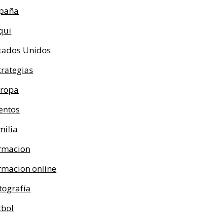
paña
qui
tados Unidos
trategias
ropa
entos
milia
rmacion
rmacion online
tografía
tbol