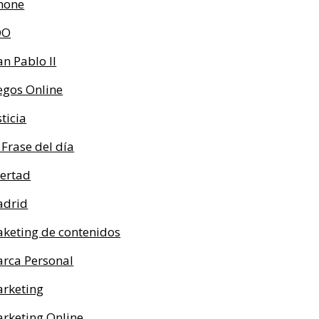
hone
OO
an Pablo II
egos Online
sticia
 Frase del día
bertad
drid
keting de contenidos
rca Personal
rketing
rketing Online