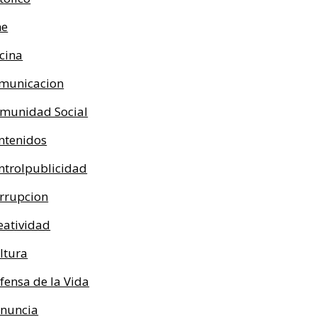
ne
cina
municacion
munidad Social
ntenidos
ntrolpublicidad
rrupcion
eatividad
ltura
fensa de la Vida
nuncia