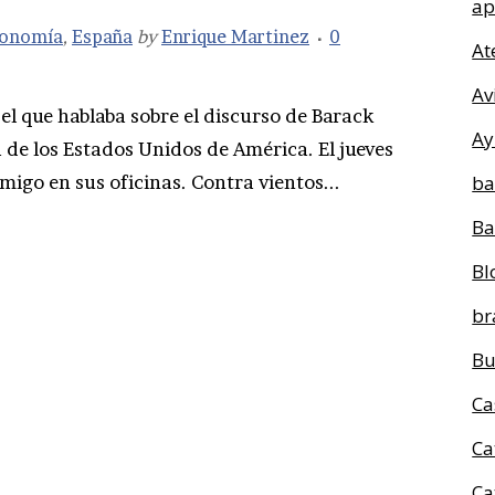
ap
onomía
,
España
by
Enrique Martinez
0
At
Av
 el que hablaba sobre el discurso de Barack
Ay
 de los Estados Unidos de América. El jueves
migo en sus oficinas. Contra vientos...
ba
Ba
Bl
br
Bu
Ca
Ca
Ca