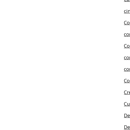
ci
Co
co
Co
co
co
Co
Cr
Cu
De
De