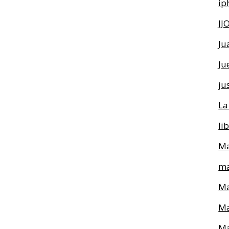
ip
JJ
Ju
Ju
ju
La
li
Ma
ma
Ma
Ma
Ma