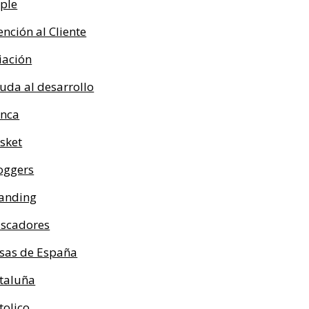
ple
ención al Cliente
iación
uda al desarrollo
nca
sket
oggers
anding
scadores
sas de España
taluña
tolico