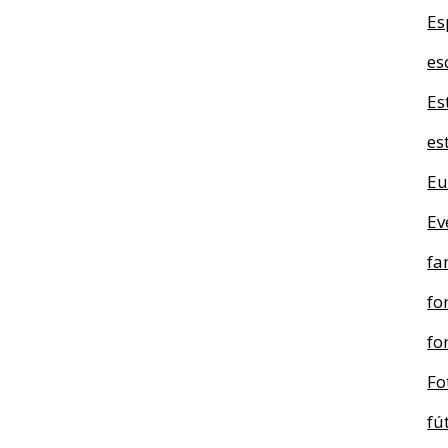
Es
es
Es
es
Eu
Ev
fa
fo
fo
Fo
fú