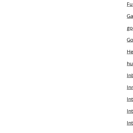
Fu
Ga
go
Go
He
h
In
In
In
In
In