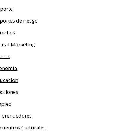
porte
portes de riesgo
rechos
gital Marketing
book
onomía
ucación
ecciones
pleo
prendedores
cuentros Culturales