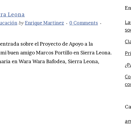
En
rra Leona
La
ucación
by
Enrique Martinez
0 Comments
so
Cl
 entrada sobre el Proyecto de Apoyo a la
 mi buen amigo Marcos Portillo en Sierra Leona.
Pr
maria en Wara Wara Bafodea, Sierra Leona,
¿P
Co
co
Ca
am