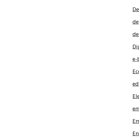
De
de
de
Di
e-
Ec
ed
El
em
Em
En