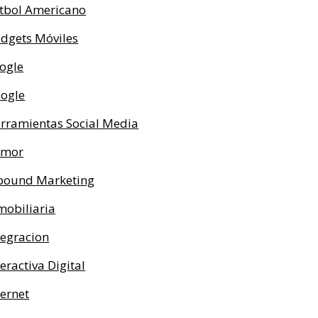
tbol Americano
dgets Móviles
ogle
ogle
rramientas Social Media
umor
bound Marketing
mobiliaria
tegracion
teractiva Digital
ternet