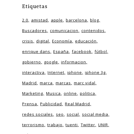
Etiquetas
2.0
amistad
apple
barcelona
blog
Buscadores
comunicacion
contenidos
crisis
digital
Economía
educación
enrique dans
España
facebook
fútbol
gobierno
google
informacion
interactiva
Internet
iphone
iphone 3g
Madrid
marca
marcas
marc vidal
Marketing
Musica
online
politica
Prensa
Publicidad
Real Madrid
redes sociales
seo
social
social media
terrorismo
trabajo
tuenti
Twitter
UNIR