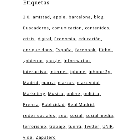
Etiquetas
2.0
amistad
apple
barcelona
blog
Buscadores
comunicacion
contenidos
crisis
digital
Economía
educación
enrique dans
España
facebook
fútbol
gobierno
google
informacion
interactiva
Internet
iphone
iphone 3g
Madrid
marca
marcas
marc vidal
Marketing
Musica
online
politica
Prensa
Publicidad
Real Madrid
redes sociales
seo
social
social media
terrorismo
trabajo
tuenti
Twitter
UNIR
vida
Zapatero