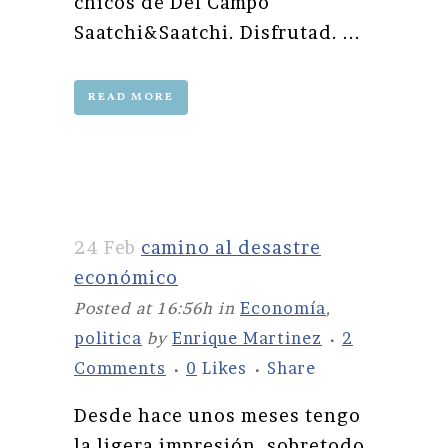
chicos de Del Campo
Saatchi&Saatchi. Disfrutad. ...
READ MORE
24 Feb
camino al desastre
económico
Posted at 16:56h
in
Economía
,
politica
by
Enrique Martinez
2
Comments
0
Likes
Share
Desde hace unos meses tengo
la ligera impresión, sobretodo