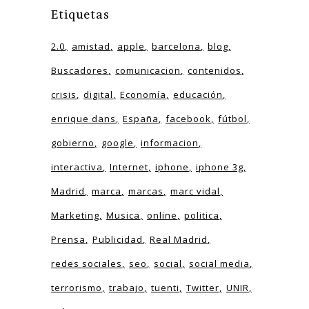
Etiquetas
2.0
amistad
apple
barcelona
blog
Buscadores
comunicacion
contenidos
crisis
digital
Economía
educación
enrique dans
España
facebook
fútbol
gobierno
google
informacion
interactiva
Internet
iphone
iphone 3g
Madrid
marca
marcas
marc vidal
Marketing
Musica
online
politica
Prensa
Publicidad
Real Madrid
redes sociales
seo
social
social media
terrorismo
trabajo
tuenti
Twitter
UNIR