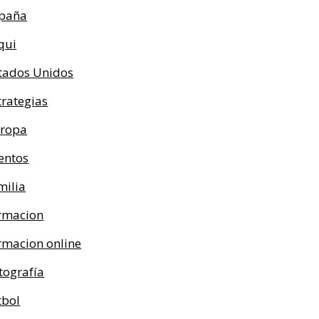
paña
qui
tados Unidos
trategias
ropa
entos
milia
rmacion
rmacion online
tografía
tbol