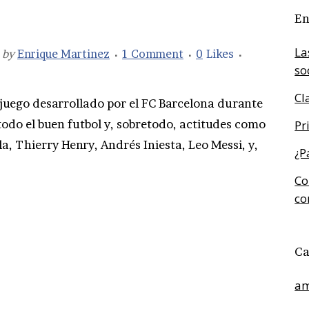
En
La
by
Enrique Martinez
1 Comment
0
Likes
so
Cl
juego desarrollado por el FC Barcelona durante
todo el buen futbol y, sobretodo, actitudes como
Pr
a, Thierry Henry, Andrés Iniesta, Leo Messi, y,
¿P
Co
co
Ca
am