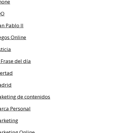
hone
OO
an Pablo II
egos Online
sticia
 Frase del día
bertad
drid
keting de contenidos
rca Personal
rketing
rketing Online