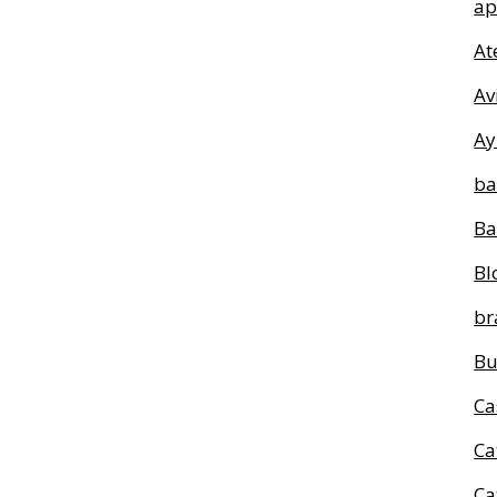
ap
At
Av
Ay
ba
Ba
Bl
br
Bu
Ca
Ca
Ca