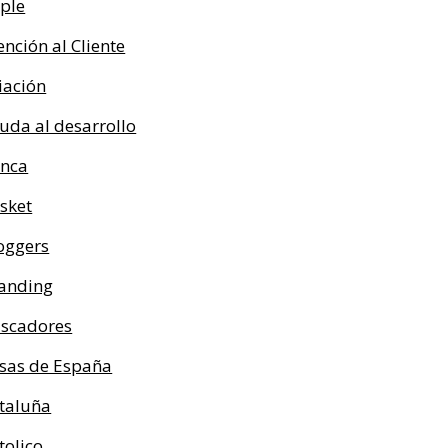
ple
ención al Cliente
iación
uda al desarrollo
nca
sket
oggers
anding
scadores
sas de España
taluña
tolico