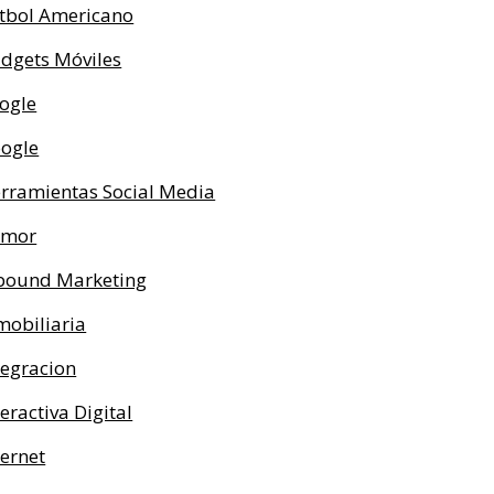
tbol Americano
dgets Móviles
ogle
ogle
rramientas Social Media
umor
bound Marketing
mobiliaria
tegracion
teractiva Digital
ternet