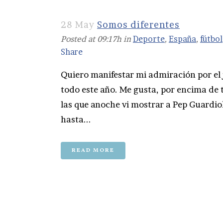
28 May
Somos diferentes
Posted at 09:17h
in
Deporte
,
España
,
fútbol
Share
Quiero manifestar mi admiración por el 
todo este año. Me gusta, por encima de 
las que anoche vi mostrar a Pep Guardiol
hasta...
READ MORE