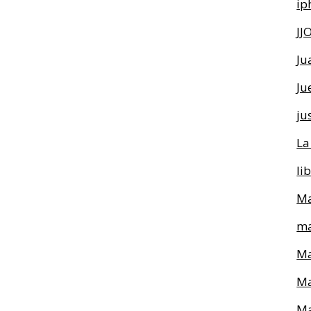
ip
JJ
Ju
Ju
ju
La
li
Ma
ma
Ma
Ma
Ma