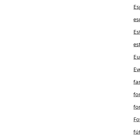
Es
es
Es
es
Eu
Ev
fa
fo
fo
Fo
fú