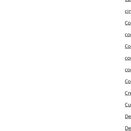
ci
Co
co
Co
co
co
Co
Cr
Cu
De
De