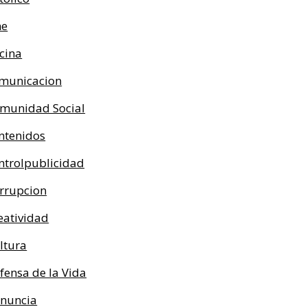
ne
cina
municacion
munidad Social
ntenidos
ntrolpublicidad
rrupcion
eatividad
ltura
fensa de la Vida
nuncia