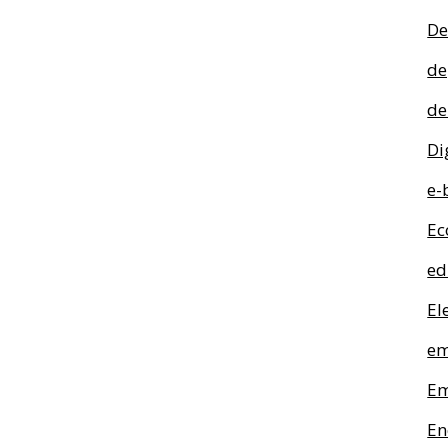
De
de
de
Di
e-
Ec
ed
El
em
Em
En