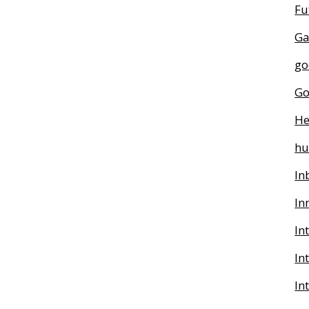
Fu
Ga
go
Go
He
h
In
In
In
In
In