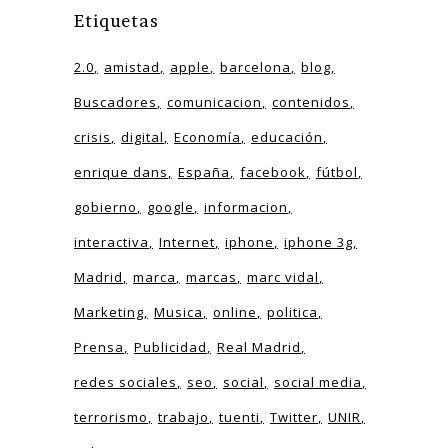
Etiquetas
2.0
amistad
apple
barcelona
blog
Buscadores
comunicacion
contenidos
crisis
digital
Economía
educación
enrique dans
España
facebook
fútbol
gobierno
google
informacion
interactiva
Internet
iphone
iphone 3g
Madrid
marca
marcas
marc vidal
Marketing
Musica
online
politica
Prensa
Publicidad
Real Madrid
redes sociales
seo
social
social media
terrorismo
trabajo
tuenti
Twitter
UNIR