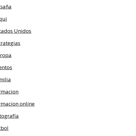
paña
qui
tados Unidos
trategias
ropa
entos
milia
rmacion
rmacion online
tografía
tbol