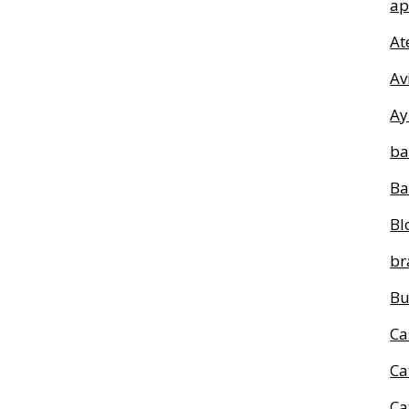
ap
At
Av
Ay
ba
Ba
Bl
br
Bu
Ca
Ca
Ca