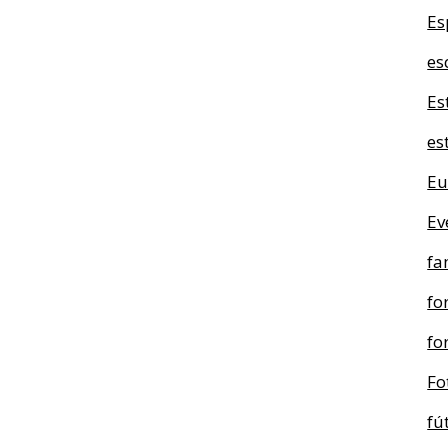
Es
es
Es
es
Eu
Ev
fa
fo
fo
Fo
fú