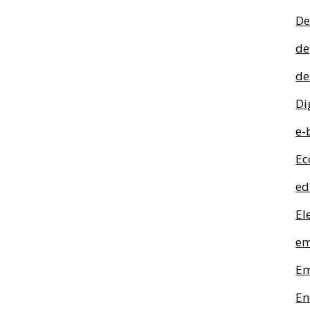
De
de
de
Di
e-
Ec
ed
El
em
Em
En