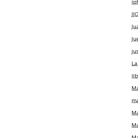
ip
JJ
Ju
Ju
ju
La
li
Ma
ma
Ma
Ma
Ma