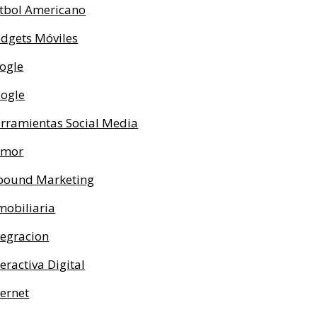
tbol Americano
dgets Móviles
ogle
ogle
rramientas Social Media
umor
bound Marketing
mobiliaria
tegracion
teractiva Digital
ternet