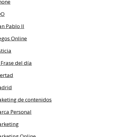
hone
OO
an Pablo II
egos Online
sticia
 Frase del día
bertad
drid
keting de contenidos
rca Personal
rketing
rketing Online