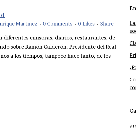
En
id
La
nrique Martinez
0 Comments
0
Likes
Share
so
 diferentes emisoras, diarios, restaurantes, de
Cl
endo sobre Ramón Calderón, Presidente del Real
Pr
mos a los tiempos, tampoco hace tanto, de los
¿P
Co
co
Ca
am