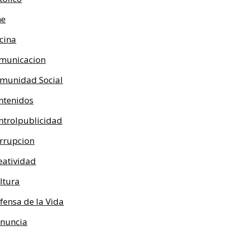
ne
cina
municacion
munidad Social
ntenidos
ntrolpublicidad
rrupcion
eatividad
ltura
fensa de la Vida
nuncia