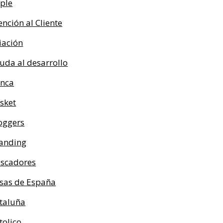
ple
ención al Cliente
iación
uda al desarrollo
nca
sket
oggers
anding
scadores
sas de España
taluña
tolico