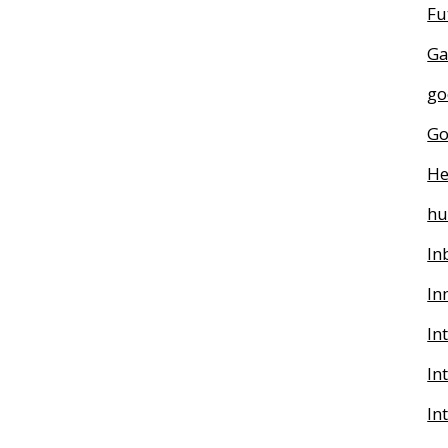
Fu
Ga
go
Go
He
h
In
In
In
In
In