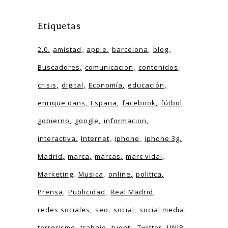
Etiquetas
2.0
amistad
apple
barcelona
blog
Buscadores
comunicacion
contenidos
crisis
digital
Economía
educación
enrique dans
España
facebook
fútbol
gobierno
google
informacion
interactiva
Internet
iphone
iphone 3g
Madrid
marca
marcas
marc vidal
Marketing
Musica
online
politica
Prensa
Publicidad
Real Madrid
redes sociales
seo
social
social media
terrorismo
trabajo
tuenti
Twitter
UNIR