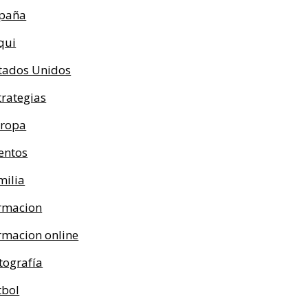
paña
qui
tados Unidos
trategias
ropa
entos
milia
rmacion
rmacion online
tografía
tbol