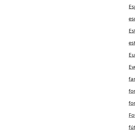
Es
es
Es
es
Eu
Ev
fa
fo
fo
Fo
fú