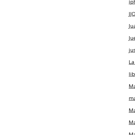
ip
JJ
Ju
Ju
ju
La
li
Ma
ma
Ma
Ma
Ma