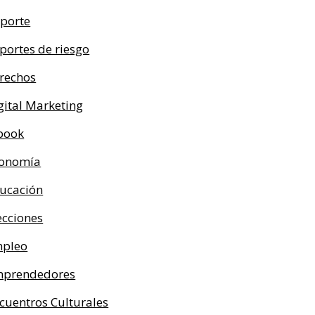
porte
portes de riesgo
rechos
gital Marketing
book
onomía
ucación
ecciones
pleo
prendedores
cuentros Culturales