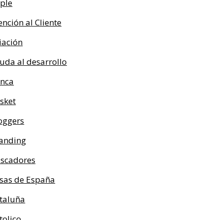
ple
ención al Cliente
iación
uda al desarrollo
nca
sket
oggers
anding
scadores
sas de España
taluña
tolico