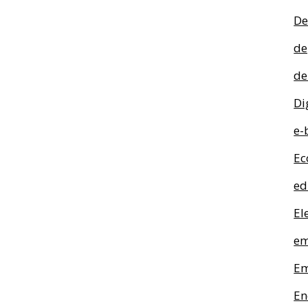
De
de
de
Di
e-
Ec
ed
El
em
Em
En