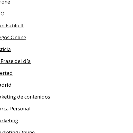
hone
OO
an Pablo II
egos Online
sticia
 Frase del día
bertad
drid
keting de contenidos
rca Personal
rketing
rketing Online