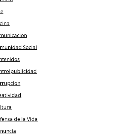
ne
cina
municacion
munidad Social
ntenidos
ntrolpublicidad
rrupcion
eatividad
ltura
fensa de la Vida
nuncia