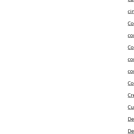
ci
Co
co
Co
co
co
Co
Cr
Cu
De
De