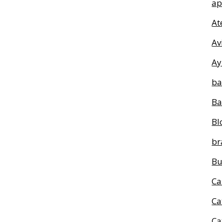
ap
At
Av
Ay
ba
Ba
Bl
br
Bu
Ca
Ca
Ca