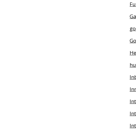
Fu
Ga
go
Go
He
h
In
In
In
In
In