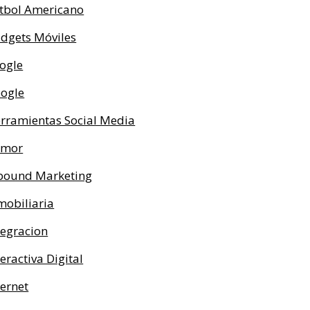
tbol Americano
dgets Móviles
ogle
ogle
rramientas Social Media
umor
bound Marketing
mobiliaria
tegracion
teractiva Digital
ternet