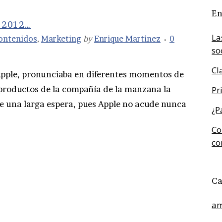
En
 2012…
La
ontenidos
,
Marketing
by
Enrique Martinez
0
so
Cl
Apple, pronunciaba en diferentes momentos de
 productos de la compañía de la manzana la
Pr
 una larga espera, pues Apple no acude nunca
¿P
Co
co
Ca
am