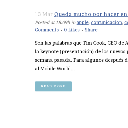
13 Mar
Queda mucho por hacer en
Posted at 18:09h
in
apple
,
comunicacion
,
c
Comments
0
Likes
Share
Son las palabras que Tim Cook, CEO de 
la keynote (presentación) de los nuevos
semana pasada. Para algunos después de
al Mobile World...
READ MORE