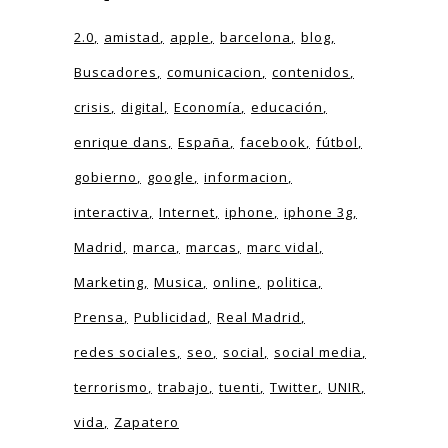
2.0
amistad
apple
barcelona
blog
Buscadores
comunicacion
contenidos
crisis
digital
Economía
educación
enrique dans
España
facebook
fútbol
gobierno
google
informacion
interactiva
Internet
iphone
iphone 3g
Madrid
marca
marcas
marc vidal
Marketing
Musica
online
politica
Prensa
Publicidad
Real Madrid
redes sociales
seo
social
social media
terrorismo
trabajo
tuenti
Twitter
UNIR
vida
Zapatero