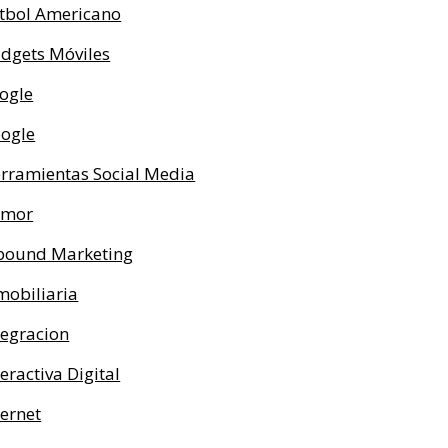
tbol Americano
dgets Móviles
ogle
ogle
rramientas Social Media
umor
bound Marketing
mobiliaria
tegracion
teractiva Digital
ternet