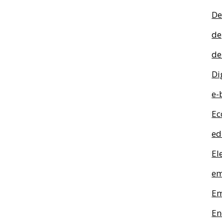
De
de
de
Di
e-
Ec
ed
El
em
Em
En