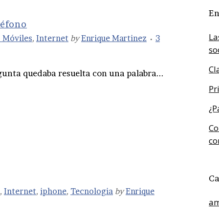
En
léfono
La
 Móviles
,
Internet
by
Enrique Martinez
3
so
Cl
gunta quedaba resuelta con una palabra...
Pr
¿P
Co
co
Ca
,
Internet
,
iphone
,
Tecnologia
by
Enrique
am