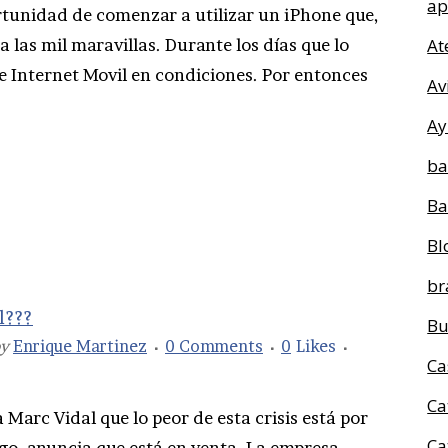
ap
rtunidad de comenzar a utilizar un iPhone que,
las mil maravillas. Durante los días que lo
At
de Internet Movil en condiciones. Por entonces
Av
Ay
ba
Ba
Bl
br
l???
Bu
by
Enrique Martinez
0 Comments
0
Likes
Ca
Ca
Marc Vidal que lo peor de esta crisis está por
Ca
igo, anuncia que está en venta. La empresa