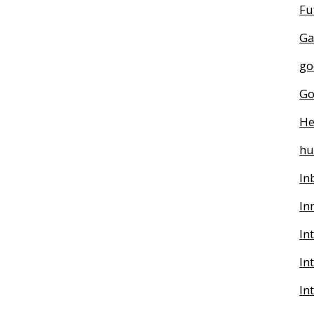
Fu
Ga
go
Go
He
h
In
In
In
In
In