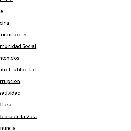
ne
cina
municacion
munidad Social
ntenidos
ntrolpublicidad
rrupcion
eatividad
ltura
fensa de la Vida
nuncia