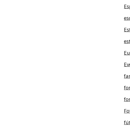
Es
es
Es
es
Eu
Ev
fa
fo
fo
Fo
fú