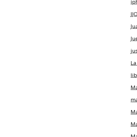
ip
JJ
Ju
Ju
ju
La
li
Ma
ma
Ma
Ma
Ma