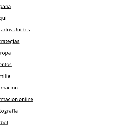
paña
qui
tados Unidos
trategias
ropa
entos
milia
rmacion
rmacion online
tografía
tbol