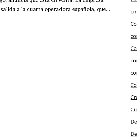
salida a la cuarta operadora española, que...
ci
Co
co
Co
co
co
Co
Cr
Cu
De
De