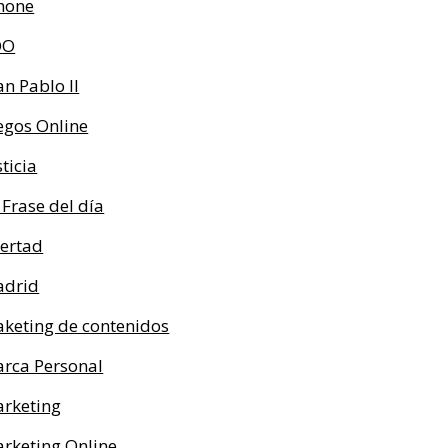
hone
OO
an Pablo II
egos Online
sticia
 Frase del día
bertad
drid
keting de contenidos
rca Personal
rketing
rketing Online