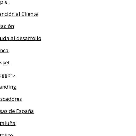
ple
ención al Cliente
iación
uda al desarrollo
nca
sket
oggers
anding
scadores
sas de España
taluña
tolico