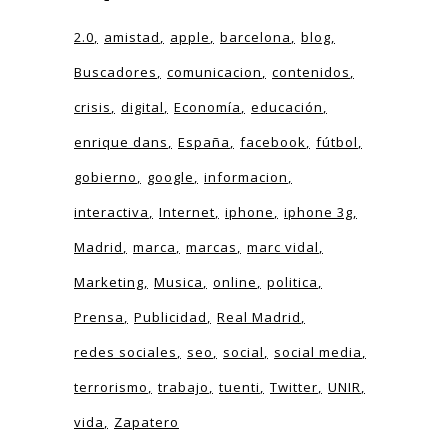
2.0
amistad
apple
barcelona
blog
Buscadores
comunicacion
contenidos
crisis
digital
Economía
educación
enrique dans
España
facebook
fútbol
gobierno
google
informacion
interactiva
Internet
iphone
iphone 3g
Madrid
marca
marcas
marc vidal
Marketing
Musica
online
politica
Prensa
Publicidad
Real Madrid
redes sociales
seo
social
social media
terrorismo
trabajo
tuenti
Twitter
UNIR
vida
Zapatero