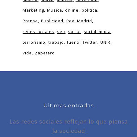
Marketing
Musica
online
politica
Prensa
Publicidad
Real Madrid
redes sociales
seo
social
social media
terrorismo
trabajo
tuenti
Twitter
UNIR
vida
Zapatero
Últimas entradas
Las redes sociales reflejan lo que piensa
la sociedad