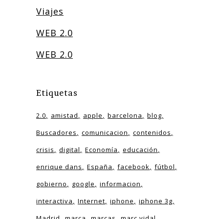
Viajes
WEB 2.0
WEB 2.0
Etiquetas
2.0
amistad
apple
barcelona
blog
Buscadores
comunicacion
contenidos
crisis
digital
Economía
educación
enrique dans
España
facebook
fútbol
gobierno
google
informacion
interactiva
Internet
iphone
iphone 3g
Madrid
marca
marcas
marc vidal