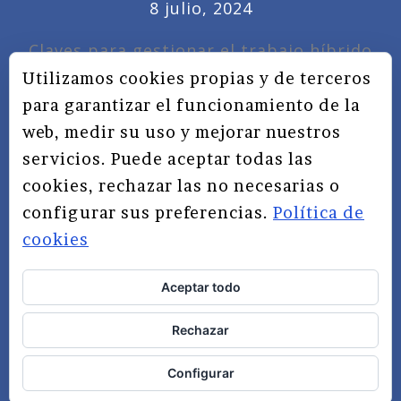
8 julio, 2024
Claves para gestionar el trabajo híbrido
7 noviembre, 2022
Utilizamos cookies propias y de terceros
para garantizar el funcionamiento de la
Privacidad, redes sociales y educación
web, medir su uso y mejorar nuestros
3 septiembre, 2019
servicios. Puede aceptar todas las
cookies, rechazar las no necesarias o
configurar sus preferencias.
Política de
cookies
Aceptar todo
TÉRMINOS Y CONDICIONES
Rechazar
AVISO LEGAL
POLÍTICA DE PRIVACIDAD
Configurar
POLÍTICA DE COOKIES