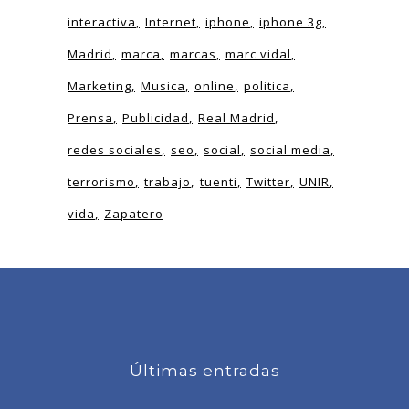
interactiva
Internet
iphone
iphone 3g
Madrid
marca
marcas
marc vidal
Marketing
Musica
online
politica
Prensa
Publicidad
Real Madrid
redes sociales
seo
social
social media
terrorismo
trabajo
tuenti
Twitter
UNIR
vida
Zapatero
Últimas entradas