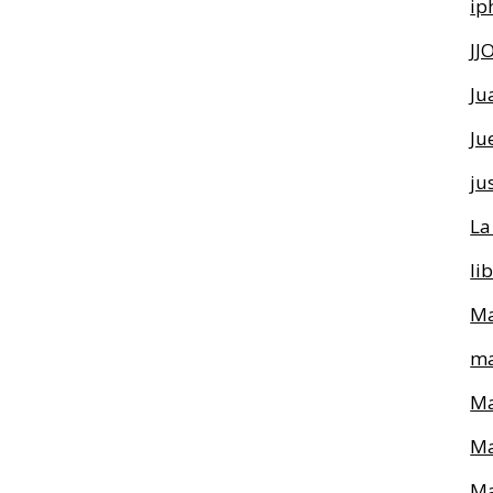
ip
JJ
Ju
Ju
ju
La
li
Ma
ma
Ma
Ma
Ma