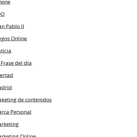
hone
OO
an Pablo II
egos Online
sticia
 Frase del día
bertad
drid
keting de contenidos
rca Personal
rketing
rketing Online