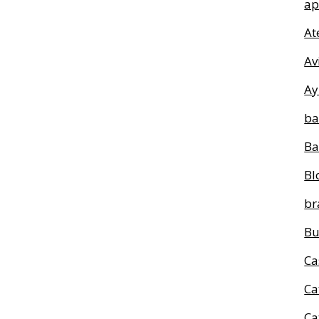
ap
At
Av
Ay
ba
Ba
Bl
br
Bu
Ca
Ca
Ca