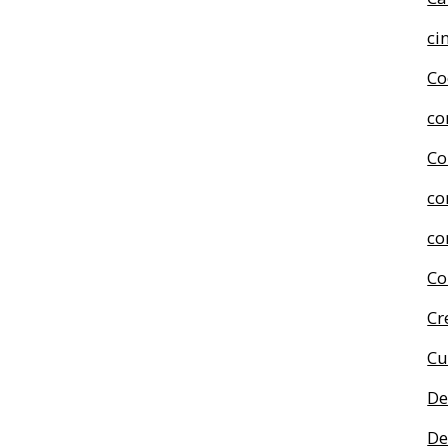
ci
Co
co
Co
co
co
Co
Cr
Cu
De
De