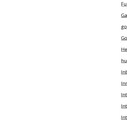
Fu
Ga
go
Go
He
h
In
In
In
In
In