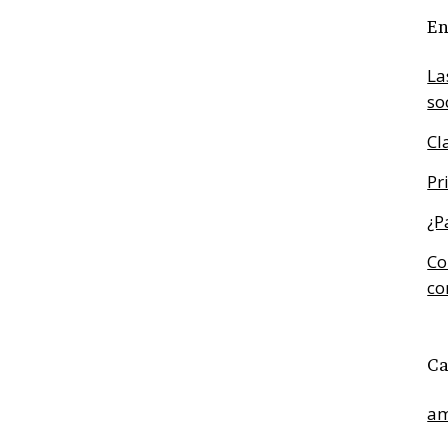
En
La
so
Cl
Pr
¿P
Co
co
Ca
am