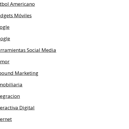
tbol Americano
dgets Móviles
ogle
ogle
rramientas Social Media
umor
bound Marketing
mobiliaria
tegracion
teractiva Digital
ternet