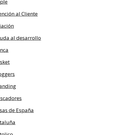
ple
ención al Cliente
iación
uda al desarrollo
nca
sket
oggers
anding
scadores
sas de España
taluña
tolico