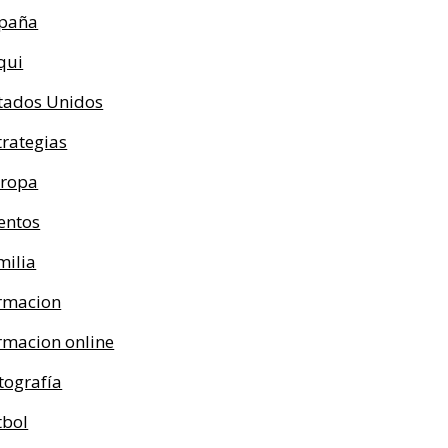
paña
qui
tados Unidos
trategias
ropa
entos
milia
rmacion
rmacion online
tografía
tbol