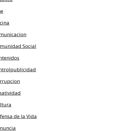
ne
cina
municacion
munidad Social
ntenidos
ntrolpublicidad
rrupcion
eatividad
ltura
fensa de la Vida
nuncia