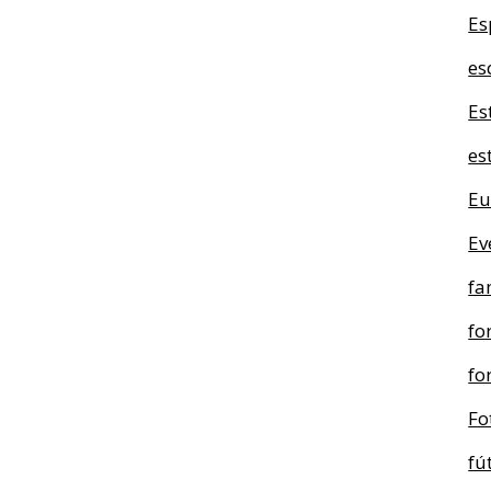
Es
es
Es
es
Eu
Ev
fa
fo
fo
Fo
fú