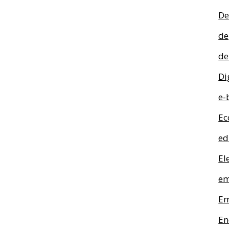
De
de
de
Di
e-
Ec
ed
El
em
Em
En