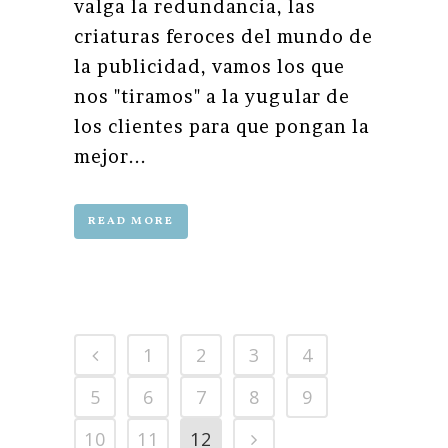
valga la redundancia, las
criaturas feroces del mundo de
la publicidad, vamos los que
nos "tiramos" a la yugular de
los clientes para que pongan la
mejor...
READ MORE
1
2
3
4
5
6
7
8
9
10
11
12