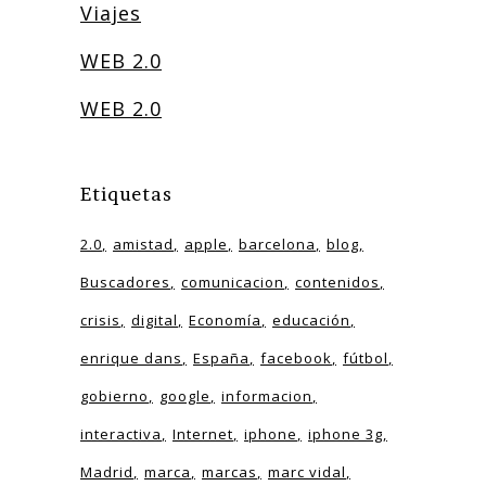
Viajes
WEB 2.0
WEB 2.0
Etiquetas
2.0
amistad
apple
barcelona
blog
Buscadores
comunicacion
contenidos
crisis
digital
Economía
educación
enrique dans
España
facebook
fútbol
gobierno
google
informacion
interactiva
Internet
iphone
iphone 3g
Madrid
marca
marcas
marc vidal