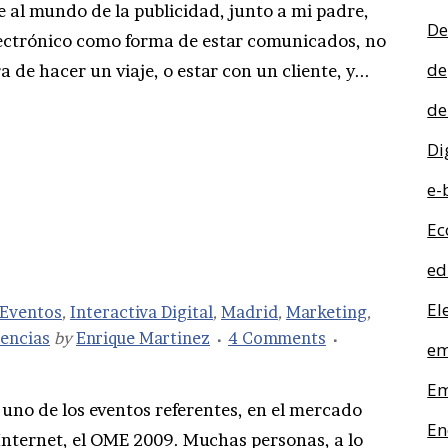
al mundo de la publicidad, junto a mi padre,
De
lectrónico como forma de estar comunicados, no
de
 de hacer un viaje, o estar con un cliente, y...
de
Di
e-
Ec
ed
El
Eventos
,
Interactiva Digital
,
Madrid
,
Marketing
,
encias
by
Enrique Martinez
4 Comments
em
Em
 uno de los eventos referentes, en el mercado
En
 Internet, el OME 2009. Muchas personas, a lo