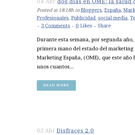
04 Abr
dos dias en OME: la salud 
Posted at 18:18h
in
Bloggers
,
España
,
Mark
Profesionales
,
Publicidad
,
social media
,
T
3 Comments
0
Likes
Share
Durante esta semana, por segunda año, 
primera mano del estado del marketing o
Marketing España, (OME), que este año h
unos cuantos...
READ MORE
03 Abr
Disfraces 2.0