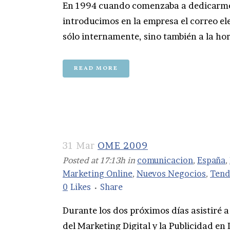
En 1994 cuando comenzaba a dedicarme 
introducimos en la empresa el correo e
sólo internamente, sino también a la hora
READ MORE
31 Mar
OME 2009
Posted at 17:13h
in
comunicacion
,
España
,
Marketing Online
,
Nuevos Negocios
,
Tend
0
Likes
Share
Durante los dos próximos días asistiré a
del Marketing Digital y la Publicidad en