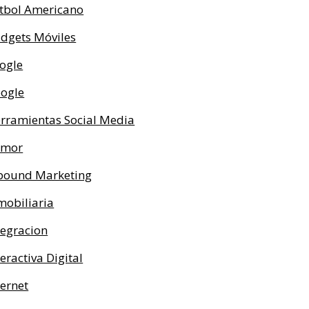
tbol Americano
dgets Móviles
ogle
ogle
rramientas Social Media
umor
bound Marketing
mobiliaria
tegracion
teractiva Digital
ternet