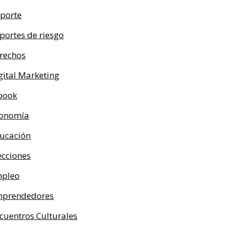
porte
portes de riesgo
rechos
gital Marketing
book
onomía
ucación
ecciones
pleo
prendedores
cuentros Culturales