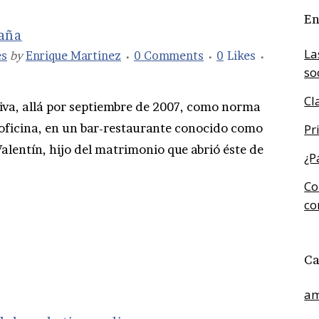
En
aña
La
es
by
Enrique Martinez
0 Comments
0
Likes
so
Cl
iva, allá por septiembre de 2007, como norma
 oficina, en un bar-restaurante conocido como
Pr
Valentín, hijo del matrimonio que abrió éste de
¿P
Co
co
Ca
am