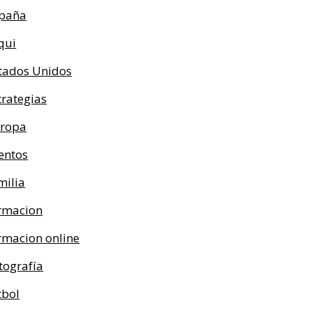
paña
qui
tados Unidos
trategias
ropa
entos
milia
rmacion
rmacion online
tografía
tbol