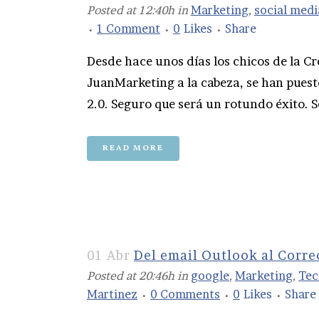
Posted at 12:40h
in
Marketing
,
social medi
1 Comment
0
Likes
Share
Desde hace unos días los chicos de la C
JuanMarketing a la cabeza, se han puest
2.0. Seguro que será un rotundo éxito. Se
READ MORE
01 Abr
Del email Outlook al Corr
Posted at 20:46h
in
google
,
Marketing
,
Tec
Martinez
0 Comments
0
Likes
Share