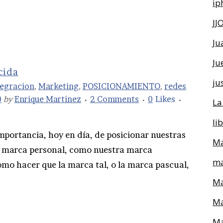
ip
JJ
Ju
Ju
cida
ju
tegracion
,
Marketing
,
POSICIONAMIENTO
,
redes
0
by
Enrique Martinez
2 Comments
0
Likes
La
li
mportancia, hoy en día, de posicionar nuestras
Ma
a marca personal, como nuestra marca
ma
omo hacer que la marca tal, o la marca pascual,
Ma
Ma
Ma