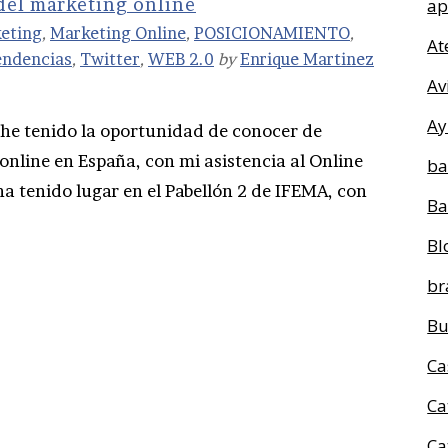
del marketing online
ap
eting
,
Marketing Online
,
POSICIONAMIENTO
,
At
endencias
,
Twitter
,
WEB 2.0
by
Enrique Martinez
Av
Ay
he tenido la oportunidad de conocer de
nline en España, con mi asistencia al Online
ba
a tenido lugar en el Pabellón 2 de IFEMA, con
Ba
Bl
br
Bu
Ca
Ca
Ca