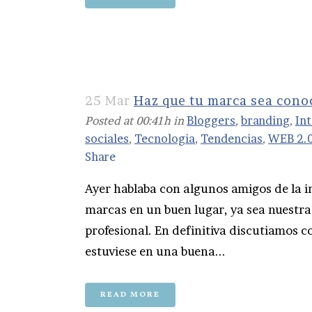
25 Mar
Haz que tu marca sea cono
Posted at 00:41h
in
Bloggers
,
branding
,
In
sociales
,
Tecnologia
,
Tendencias
,
WEB 2.
Share
Ayer hablaba con algunos amigos de la i
marcas en un buen lugar, ya sea nuestr
profesional. En definitiva discutiamos c
estuviese en una buena...
READ MORE