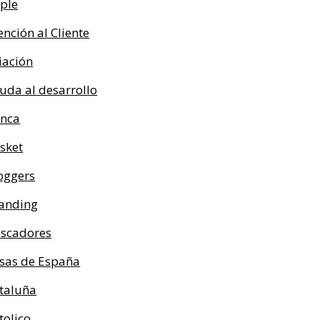
ple
ención al Cliente
iación
uda al desarrollo
nca
sket
oggers
anding
scadores
sas de España
taluña
tolico