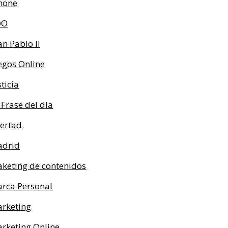
hone
OO
an Pablo II
egos Online
sticia
 Frase del día
bertad
drid
keting de contenidos
rca Personal
rketing
rketing Online