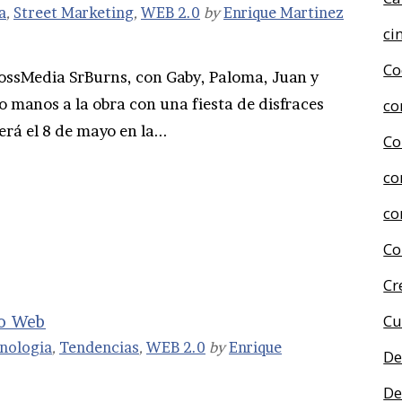
a
,
Street Marketing
,
WEB 2.0
by
Enrique Martinez
ci
Co
rossMedia SrBurns, con Gaby, Paloma, Juan y
o manos a la obra con una fiesta de disfraces
co
rá el 8 de mayo en la...
Co
co
co
Co
Cr
Cu
eo Web
nologia
,
Tendencias
,
WEB 2.0
by
Enrique
De
De