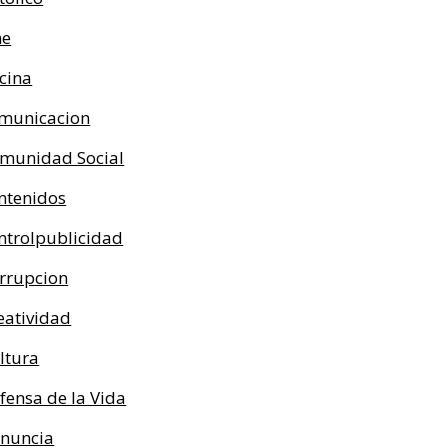
ne
cina
municacion
munidad Social
ntenidos
ntrolpublicidad
rrupcion
eatividad
ltura
fensa de la Vida
nuncia