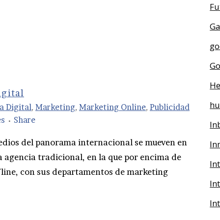
Fu
Ga
go
Go
He
gital
h
a Digital
,
Marketing
,
Marketing Online
,
Publicidad
es
Share
In
edios del panorama internacional se mueven en
In
 agencia tradicional, en la que por encima de
In
fline, con sus departamentos de marketing
In
In