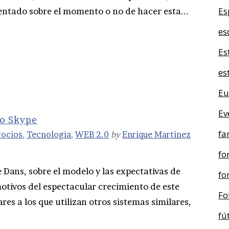
Es
entado sobre el momento o no de hacer esta...
es
Es
es
Eu
Ev
 o Skype
fa
ocios
,
Tecnologia
,
WEB 2.0
by
Enrique Martinez
fo
Dans, sobre el modelo y las expectativas de
fo
motivos del espectacular crecimiento de este
Fo
ares a los que utilizan otros sistemas similares,
fú