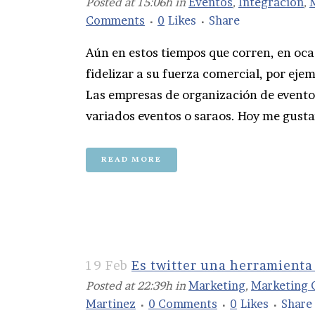
Posted at 15:06h
in
Eventos
,
Integracion
,
Comments
0
Likes
Share
Aún en estos tiempos que corren, en oca
fidelizar a su fuerza comercial, por eje
Las empresas de organización de evento
variados eventos o saraos. Hoy me gusta
READ MORE
19 Feb
Es twitter una herramienta
Posted at 22:39h
in
Marketing
,
Marketing 
Martinez
0 Comments
0
Likes
Share