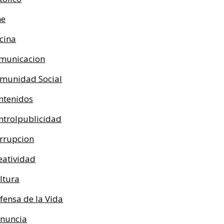
ne
cina
municacion
munidad Social
ntenidos
ntrolpublicidad
rrupcion
eatividad
ltura
fensa de la Vida
nuncia