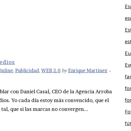
Es
es
Es
es
Eu
medios
Ev
Online
,
Publicidad
,
WEB 2.0
by
Enrique Martinez
fa
fo
lar con Daniel Casal, CEO de la Agencia Arroba
fo
dios. Yo cada día estoy más convencido, que el
tal, que si las marcas no convergen...
Fo
fú