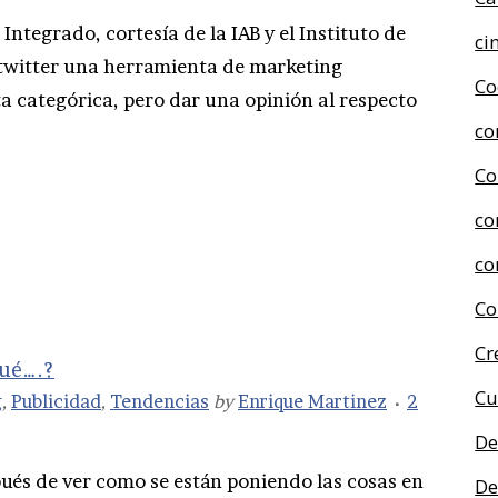
Integrado, cortesía de la IAB y el Instituto de
ci
twitter una herramienta de marketing
Co
 categórica, pero dar una opinión al respecto
co
Co
co
co
Co
Cr
qué….?
Cu
g
,
Publicidad
,
Tendencias
by
Enrique Martinez
2
De
és de ver como se están poniendo las cosas en
De