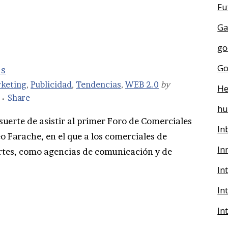
Fu
Ga
go
Go
es
keting
,
Publicidad
,
Tendencias
,
WEB 2.0
by
He
Share
h
 suerte de asistir al primer Foro de Comerciales
In
o Farache, en el que a los comerciales de
In
rtes, como agencias de comunicación y de
In
In
In