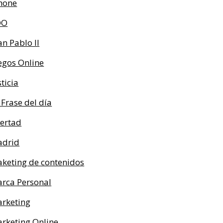
hone
OO
an Pablo II
egos Online
sticia
 Frase del día
bertad
drid
keting de contenidos
rca Personal
rketing
rketing Online