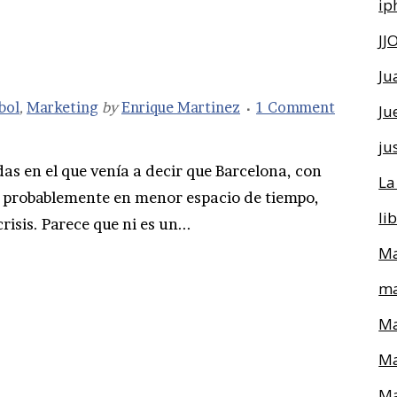
ip
JJ
Ju
bol
,
Marketing
by
Enrique Martinez
1 Comment
Ju
ju
as en el que venía a decir que Barcelona, con
La
s, probablemente en menor espacio de tiempo,
li
crisis. Parece que ni es un...
Ma
ma
Ma
Ma
Ma