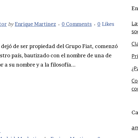
En
La
tor
by
Enrique Martinez
0 Comments
0
Likes
so
Cl
t dejó de ser propiedad del Grupo Fiat, comenzó
estro país, bautizado con el nombre de una de
Pr
r a su nombre y a la filosofía...
¿P
Co
co
Ca
am
?