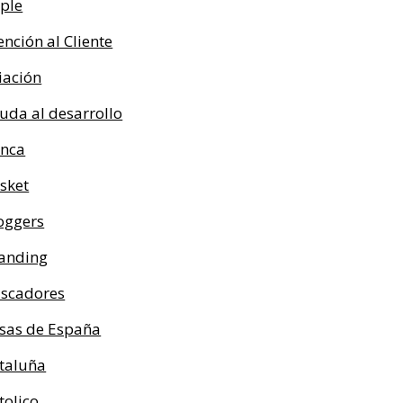
ple
ención al Cliente
iación
uda al desarrollo
nca
sket
oggers
anding
scadores
sas de España
taluña
tolico