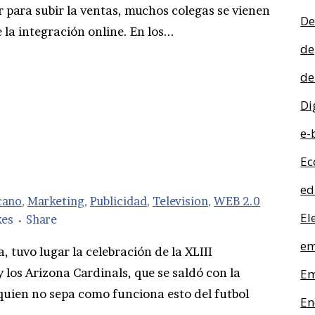
r para subir la ventas, muchos colegas se vienen
De
la integración online. En los...
de
de
Di
e-
Ec
ed
cano
,
Marketing
,
Publicidad
,
Television
,
WEB 2.0
El
kes
Share
em
, tuvo lugar la celebración de la XLIII
y los Arizona Cardinals, que se saldó con la
Em
 quien no sepa como funciona esto del futbol
En