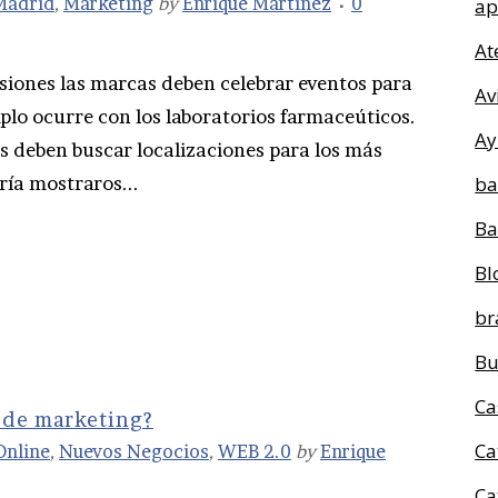
Madrid
,
Marketing
by
Enrique Martinez
0
ap
At
siones las marcas deben celebrar eventos para
Av
mplo ocurre con los laboratorios farmaceúticos.
Ay
s deben buscar localizaciones para los más
ría mostraros...
ba
Ba
Bl
br
Bu
Ca
 de marketing?
Ca
Online
,
Nuevos Negocios
,
WEB 2.0
by
Enrique
Ca