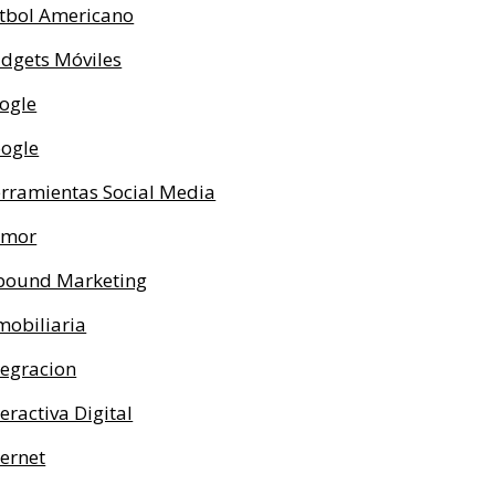
tbol Americano
dgets Móviles
ogle
ogle
rramientas Social Media
umor
bound Marketing
mobiliaria
tegracion
teractiva Digital
ternet