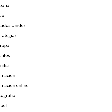
paña
qui
tados Unidos
trategias
ropa
entos
milia
rmacion
rmacion online
tografía
tbol