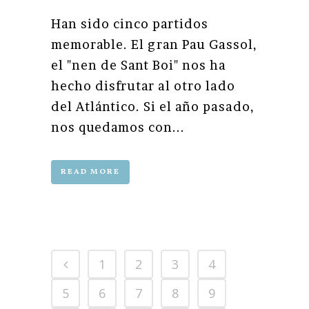
Han sido cinco partidos
memorable. El gran Pau Gassol,
el "nen de Sant Boi" nos ha
hecho disfrutar al otro lado
del Atlántico. Si el año pasado,
nos quedamos con...
READ MORE
1
2
3
4
5
6
7
8
9