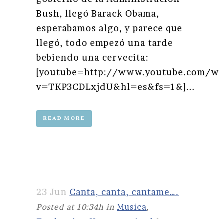
Bush, llegó Barack Obama,
esperabamos algo, y parece que
llegó, todo empezó una tarde
bebiendo una cervecita:
[youtube=http://www.youtube.com/w
v=TKP3CDLxjdU&hl=es&fs=1&]...
READ MORE
23 Jun
Canta, canta, cantame….
Posted at 10:34h
in
Musica
,