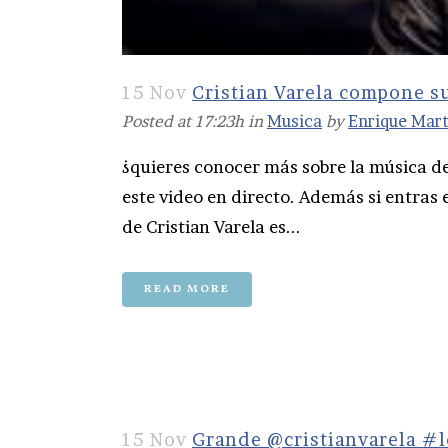
15 Nov
Cristian Varela compone s
Posted at 17:23h
in
Musica
by
Enrique Mar
¿quieres conocer más sobre la música d
este video en directo. Además si entras 
de Cristian Varela es...
READ MORE
15 Nov
Grande @cristianvarela #