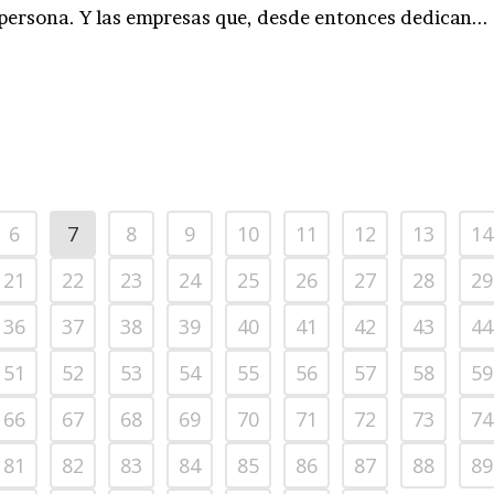
ersona. Y las empresas que, desde entonces dedican...
6
7
8
9
10
11
12
13
14
21
22
23
24
25
26
27
28
29
36
37
38
39
40
41
42
43
44
51
52
53
54
55
56
57
58
59
66
67
68
69
70
71
72
73
74
81
82
83
84
85
86
87
88
89