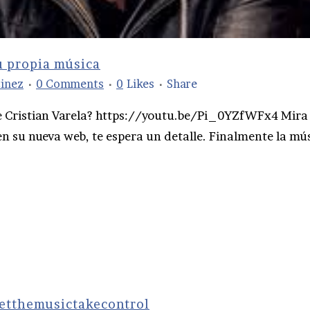
u propia música
tinez
0 Comments
0
Likes
Share
e Cristian Varela? https://youtu.be/Pi_0YZfWFx4 Mira
en su nueva web, te espera un detalle. Finalmente la mú
letthemusictakecontrol