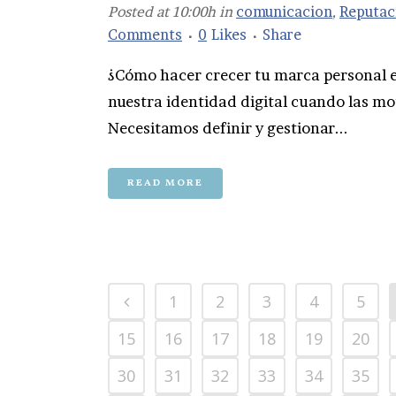
Posted at 10:00h
in
comunicacion
,
Reputac
Comments
0
Likes
Share
¿Cómo hacer crecer tu marca personal 
nuestra identidad digital cuando las mot
Necesitamos definir y gestionar...
READ MORE
1
2
3
4
5
15
16
17
18
19
20
30
31
32
33
34
35