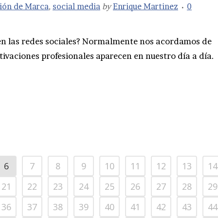
ión de Marca
,
social media
by
Enrique Martinez
0
en las redes sociales? Normalmente nos acordamos de
ivaciones profesionales aparecen en nuestro día a día.
6
7
8
9
10
11
12
13
14
21
22
23
24
25
26
27
28
29
36
37
38
39
40
41
42
43
44