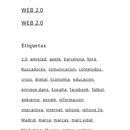
WEB 2.0
WEB 2.0
Etiquetas
2.0
amistad
apple
barcelona
blog
Buscadores
comunicacion
contenidos
crisis
digital
Economía
educación
enrique dans
España
facebook
fútbol
gobierno
google
informacion
interactiva
Internet
iphone
iphone 3g
Madrid
marca
marcas
marc vidal