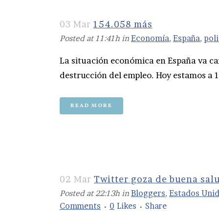
03 Mar
154.058 más
Posted at 11:41h
in
Economía
,
España
,
poli
La situación económica en España va cam
destrucción del empleo. Hoy estamos a 19
READ MORE
02 Mar
Twitter goza de buena sal
Posted at 22:13h
in
Bloggers
,
Estados Uni
Comments
0
Likes
Share