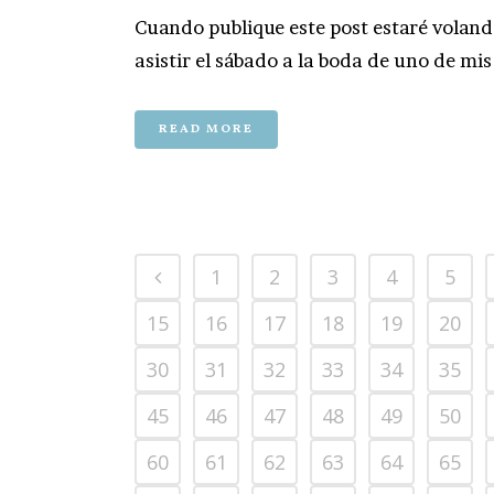
Cuando publique este post estaré volan
asistir el sábado a la boda de uno de mis
READ MORE
1
2
3
4
5
15
16
17
18
19
20
30
31
32
33
34
35
45
46
47
48
49
50
60
61
62
63
64
65