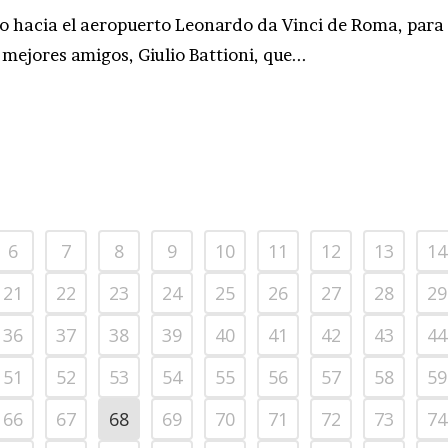
do hacia el aeropuerto Leonardo da Vinci de Roma, para
 mejores amigos, Giulio Battioni, que...
6
7
8
9
10
11
12
13
14
21
22
23
24
25
26
27
28
29
36
37
38
39
40
41
42
43
44
51
52
53
54
55
56
57
58
59
66
67
68
69
70
71
72
73
74