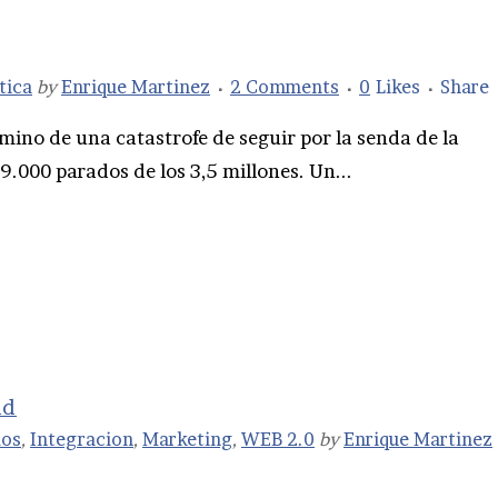
tica
by
Enrique Martinez
2 Comments
0
Likes
Share
ino de una catastrofe de seguir por la senda de la
.000 parados de los 3,5 millones. Un...
ud
dos
,
Integracion
,
Marketing
,
WEB 2.0
by
Enrique Martinez