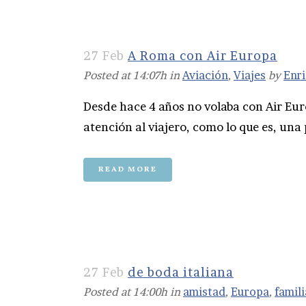
27 Feb
A Roma con Air Europa
Posted at 14:07h
in
Aviación
,
Viajes
by
Enr
Desde hace 4 años no volaba con Air Eur
atención al viajero, como lo que es, una 
READ MORE
27 Feb
de boda italiana
Posted at 14:00h
in
amistad
,
Europa
,
famili