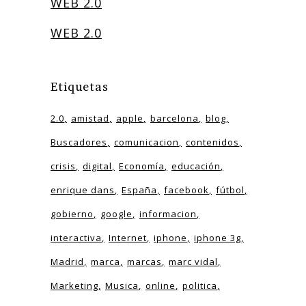
WEB 2.0
WEB 2.0
Etiquetas
2.0
amistad
apple
barcelona
blog
Buscadores
comunicacion
contenidos
crisis
digital
Economía
educación
enrique dans
España
facebook
fútbol
gobierno
google
informacion
interactiva
Internet
iphone
iphone 3g
Madrid
marca
marcas
marc vidal
Marketing
Musica
online
politica