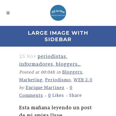
LARGE IMAGE WITH
SIDEBAR
25 Nov
periodistas,
informadores, bloggers…
Posted at 00:04h
in
Bloggers
,
Marketing
,
Periodismo
,
WEB 2.0
by
Enrique Martinez
0
Comments
0
Likes
Share
Esta mañana leyendo un post
de mi amiga Usue