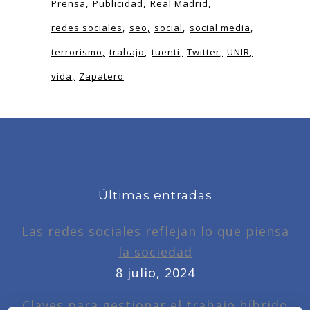
Prensa
Publicidad
Real Madrid
redes sociales
seo
social
social media
terrorismo
trabajo
tuenti
Twitter
UNIR
vida
Zapatero
Últimas entradas
Las redes sociales reflejan lo que piensa
la sociedad
8 julio, 2024
Claves para gestionar el trabajo híbrido